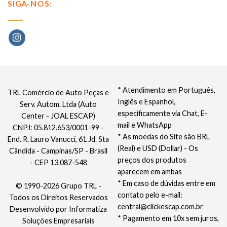
SIGA-NOS:
* Atendimento em Português,
TRL Comércio de Auto Peças e
Inglês e Espanhol,
Serv. Autom. Ltda (Auto
especificamente via Chat, E-
Center - JOAL ESCAP)
mail e WhatsApp
CNPJ: 05.812.653/0001-99 -
* As moedas do Site são BRL
End. R. Lauro Vanucci, 61 Jd. Sta
(Real) e USD (Dollar) - Os
Cândida - Campinas/SP - Brasil
preços dos produtos
- CEP 13.087-548
aparecem em ambas
* Em caso de dúvidas entre em
© 1990-2026 Grupo TRL -
contato pelo e-mail:
Todos os Direitos Reservados
central@clickescap.com.br
Desenvolvido por
Informatiza
* Pagamento em 10x sem juros,
Soluções Empresariais