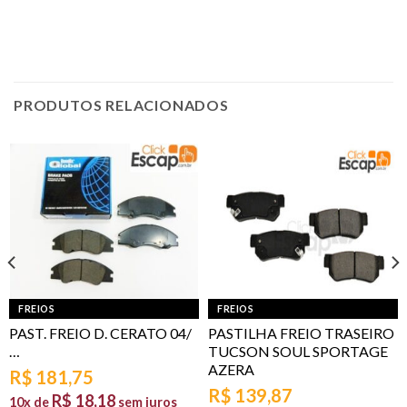
PRODUTOS RELACIONADOS
FREIOS
FREIOS
PAST. FREIO D. CERATO 04/
PASTILHA FREIO TRASEIRO
…
TUCSON SOUL SPORTAGE
AZERA
R$
181,75
R$
139,87
R$
18,18
10x de
sem juros