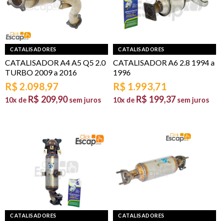
CATALISADORES
CATALISADORES
CATALISADOR A4 A5 Q5 2.0
CATALISADOR A6 2.8 1994 a
TURBO 2009 a 2016
1996
R$
2.098,97
R$
1.993,71
R$
209,90
R$
199,37
10x de
sem juros
10x de
sem juros
CATALISADORES
CATALISADORES