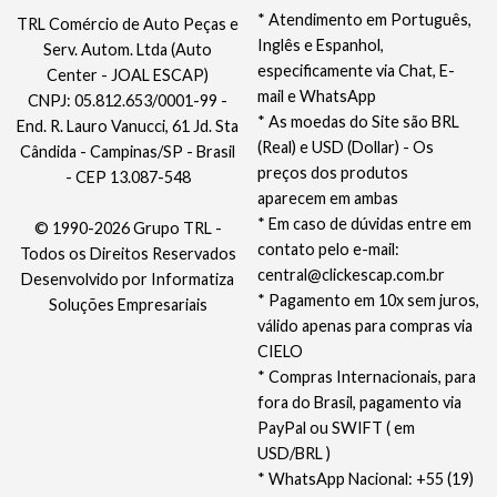
* Atendimento em Português,
TRL Comércio de Auto Peças e
Inglês e Espanhol,
Serv. Autom. Ltda (Auto
especificamente via Chat, E-
Center - JOAL ESCAP)
mail e WhatsApp
CNPJ: 05.812.653/0001-99 -
* As moedas do Site são BRL
End. R. Lauro Vanucci, 61 Jd. Sta
(Real) e USD (Dollar) - Os
Cândida - Campinas/SP - Brasil
preços dos produtos
- CEP 13.087-548
aparecem em ambas
* Em caso de dúvidas entre em
© 1990-2026 Grupo TRL -
contato pelo e-mail:
Todos os Direitos Reservados
central@clickescap.com.br
Desenvolvido por
Informatiza
* Pagamento em 10x sem juros,
Soluções Empresariais
válido apenas para compras via
CIELO
* Compras Internacionais, para
fora do Brasil, pagamento via
PayPal ou SWIFT ( em
USD/BRL )
* WhatsApp Nacional: +55 (19)