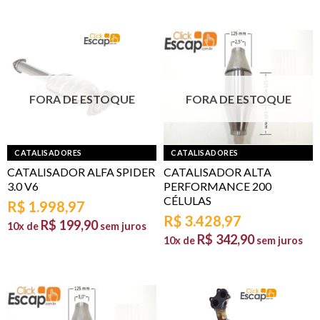
FORA DE ESTOQUE
FORA DE ESTOQUE
CATALISADORES
CATALISADORES
CATALISADOR ALFA SPIDER
CATALISADOR ALTA
3.0 V6
PERFORMANCE 200
CÉLULAS
R$
1.998,97
R$
3.428,97
R$
199,90
10x de
sem juros
R$
342,90
10x de
sem juros