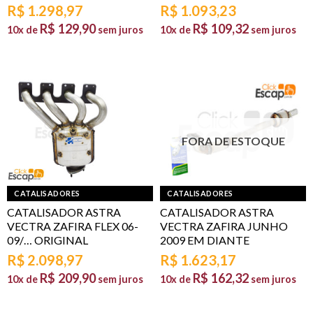
R$
1.298,97
R$
1.093,23
R$
129,90
R$
109,32
10x de
sem juros
10x de
sem juros
FORA DE ESTOQUE
CATALISADORES
CATALISADORES
CATALISADOR ASTRA
CATALISADOR ASTRA
VECTRA ZAFIRA FLEX 06-
VECTRA ZAFIRA JUNHO
09/… ORIGINAL
2009 EM DIANTE
R$
2.098,97
R$
1.623,17
R$
209,90
R$
162,32
10x de
sem juros
10x de
sem juros