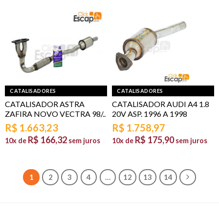
CATALISADORES
CATALISADORES
CATALISADOR ASTRA
CATALISADOR AUDI A4 1.8
ZAFIRA NOVO VECTRA 98/..
20V ASP. 1996 A 1998
R$
1.663,23
R$
1.758,97
R$
166,32
R$
175,90
10x de
sem juros
10x de
sem juros
1
2
3
4
…
12
13
14