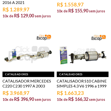
2016 A 2021
R$
1.558,97
R$
1.289,97
R$
155,90
10x de
sem juros
R$
129,00
10x de
sem juros
CATALISADORES
CATALISADORES
CATALISADOR MERCEDES
CATALISADOR S10 CABINE
C220 C230 1997 A 2003
SIMPLES 4.3 V6 1996 a 1999
R$
3.968,97
R$
1.663,23
R$
396,90
R$
166,32
10x de
sem juros
10x de
sem juros