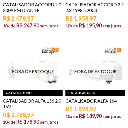
CATALISADOR ACCORD 2.0
CATALISADOR ACCORD 2.2
2009 EM DIANTE
2.3 1998 a 2003
R$
2.478,97
R$
1.958,97
R$
247,90
R$
195,90
10x de
sem juros
10x de
sem juros
FORA DE ESTOQUE
FORA DE ESTOQUE
CATALISADORES
CATALISADORES
CATALISADOR ALFA 156 2.0
CATALISADOR ALFA 164
16V
R$
1.898,97
R$
1.788,97
R$
189,90
10x de
sem juros
R$
178,90
10x de
sem juros