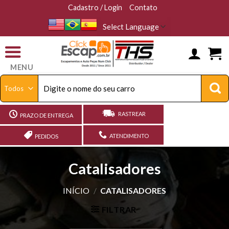
Skip
Cadastro / Login
Contato
to
content
MENU
Pesquisar
por:
RASTREAR
PRAZO DE ENTREGA
ATENDIMENTO
PEDIDOS
Catalisadores
INÍCIO
/
CATALISADORES
FILTRAR