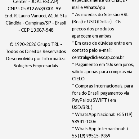
especificamente via Chat, E-
Center - JOAL ESCAP)
mail e WhatsApp
CNPJ: 05.812.653/0001-99 -
* As moedas do Site são BRL
End. R. Lauro Vanucci, 61 Jd. Sta
(Real) e USD (Dollar) - Os
Cândida - Campinas/SP - Brasil
preços dos produtos
- CEP 13.087-548
aparecem em ambas
* Em caso de dúvidas entre em
© 1990-2026 Grupo TRL -
contato pelo e-mail:
Todos os Direitos Reservados
central@clickescap.com.br
Desenvolvido por
Informatiza
* Pagamento em 10x sem juros,
Soluções Empresariais
válido apenas para compras via
CIELO
* Compras Internacionais, para
fora do Brasil, pagamento via
PayPal ou SWIFT ( em
USD/BRL )
* WhatsApp Nacional: +55 (19)
98941-1006
* WhatsApp Internacional: +
55 (19) 99515-9359