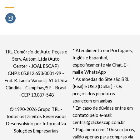
* Atendimento em Português,
TRL Comércio de Auto Peças e
Inglês e Espanhol,
Serv. Autom. Ltda (Auto
especificamente via Chat, E-
Center - JOAL ESCAP)
mail e WhatsApp
CNPJ: 05.812.653/0001-99 -
* As moedas do Site são BRL
End. R. Lauro Vanucci, 61 Jd. Sta
(Real) e USD (Dollar) - Os
Cândida - Campinas/SP - Brasil
preços dos produtos
- CEP 13.087-548
aparecem em ambas
* Em caso de dúvidas entre em
© 1990-2026 Grupo TRL -
contato pelo e-mail:
Todos os Direitos Reservados
central@clickescap.com.br
Desenvolvido por
Informatiza
* Pagamento em 10x sem juros,
Soluções Empresariais
válido apenas para compras via