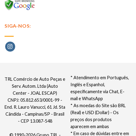
SIGA-NOS:
* Atendimento em Português,
TRL Comércio de Auto Peças e
Inglês e Espanhol,
Serv. Autom. Ltda (Auto
especificamente via Chat, E-
Center - JOAL ESCAP)
mail e WhatsApp
CNPJ: 05.812.653/0001-99 -
* As moedas do Site são BRL
End. R. Lauro Vanucci, 61 Jd. Sta
(Real) e USD (Dollar) - Os
Cândida - Campinas/SP - Brasil
preços dos produtos
- CEP 13.087-548
aparecem em ambas
* Em caso de dúvidas entre em
© 1990-2026 Grupo TRL -