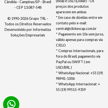
(Real) e USD (Dollar) - Os
Cândida - Campinas/SP - Brasil
preços dos produtos
- CEP 13.087-548
aparecem em ambas
* Em caso de dúvidas entre em
© 1990-2026 Grupo TRL -
contato pelo e-mail:
Todos os Direitos Reservados
central@clickescap.com.br
Desenvolvido por
Informatiza
* Pagamento em 10x sem juros,
Soluções Empresariais
válido apenas para compras via
CIELO
* Compras Internacionais, para
fora do Brasil, pagamento via
PayPal ou SWIFT ( em
USD/BRL )
* WhatsApp Nacional: +55 (19)
98941-1006
* WhatsApp Internacional: +
55 (19) 99515-9359