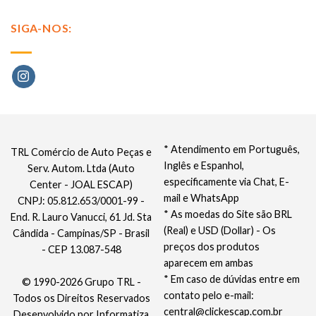
SIGA-NOS:
* Atendimento em Português,
TRL Comércio de Auto Peças e
Inglês e Espanhol,
Serv. Autom. Ltda (Auto
especificamente via Chat, E-
Center - JOAL ESCAP)
mail e WhatsApp
CNPJ: 05.812.653/0001-99 -
* As moedas do Site são BRL
End. R. Lauro Vanucci, 61 Jd. Sta
(Real) e USD (Dollar) - Os
Cândida - Campinas/SP - Brasil
preços dos produtos
- CEP 13.087-548
aparecem em ambas
* Em caso de dúvidas entre em
© 1990-2026 Grupo TRL -
contato pelo e-mail:
Todos os Direitos Reservados
central@clickescap.com.br
Desenvolvido por
Informatiza