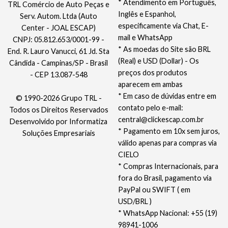
* Atendimento em Português,
TRL Comércio de Auto Peças e
Inglês e Espanhol,
Serv. Autom. Ltda (Auto
especificamente via Chat, E-
Center - JOAL ESCAP)
mail e WhatsApp
CNPJ: 05.812.653/0001-99 -
* As moedas do Site são BRL
End. R. Lauro Vanucci, 61 Jd. Sta
(Real) e USD (Dollar) - Os
Cândida - Campinas/SP - Brasil
preços dos produtos
- CEP 13.087-548
aparecem em ambas
* Em caso de dúvidas entre em
© 1990-2026 Grupo TRL -
contato pelo e-mail:
Todos os Direitos Reservados
central@clickescap.com.br
Desenvolvido por
Informatiza
* Pagamento em 10x sem juros,
Soluções Empresariais
válido apenas para compras via
CIELO
* Compras Internacionais, para
fora do Brasil, pagamento via
PayPal ou SWIFT ( em
USD/BRL )
* WhatsApp Nacional: +55 (19)
98941-1006