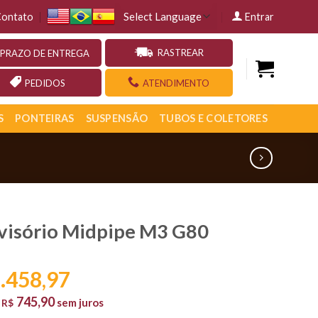
ontato
Entrar
RASTREAR
PRAZO DE ENTREGA
PEDIDOS
ATENDIMENTO
S
PONTEIRAS
SUSPENSÃO
TUBOS E COLETORES
visório Midpipe M3 G80
.458,97
745,90
e
sem juros
R$