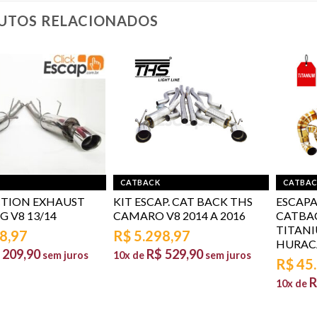
UTOS RELACIONADOS
CATBACK
CATBA
CTION EXHAUST
KIT ESCAP. CAT BACK THS
ESCAP
 V8 13/14
CAMARO V8 2014 A 2016
CATBA
TITAN
8,97
R$
5.298,97
HURACA
209,90
R$
529,90
sem juros
10x de
sem juros
R$
45
R
10x de