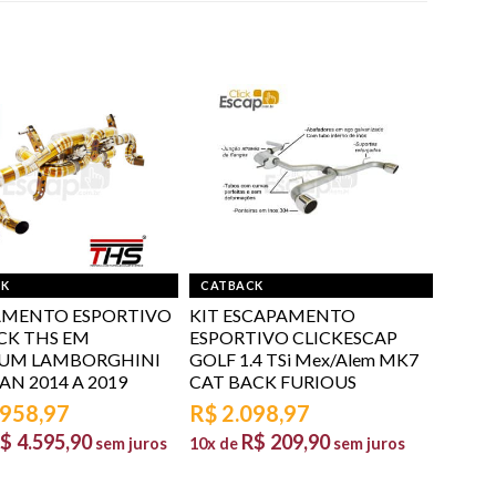
CK
CATBACK
AMENTO ESPORTIVO
KIT ESCAPAMENTO
CK THS EM
ESPORTIVO CLICKESCAP
IUM LAMBORGHINI
GOLF 1.4 TSi Mex/Alem MK7
N 2014 A 2019
CAT BACK FURIOUS
.958,97
R$
2.098,97
$
4.595,90
R$
209,90
sem juros
10x de
sem juros