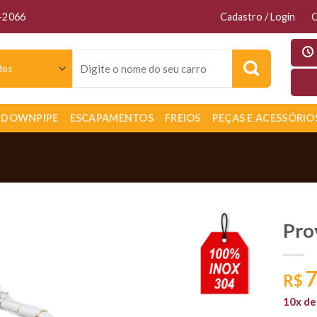
6-2066
Cadastro / Login
C
Pesquisar
por:
DOWNPIPE
ESCAPAMENTOS
FREIOS
PEÇAS E ACESSÓRIO
Pro
7
R$
10x d