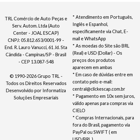
* Atendimento em Português,
TRL Comércio de Auto Peças e
Inglês e Espanhol,
Serv. Autom. Ltda (Auto
especificamente via Chat, E-
Center - JOAL ESCAP)
mail e WhatsApp
CNPJ: 05.812.653/0001-99 -
* As moedas do Site são BRL
End. R. Lauro Vanucci, 61 Jd. Sta
(Real) e USD (Dollar) - Os
Cândida - Campinas/SP - Brasil
preços dos produtos
- CEP 13.087-548
aparecem em ambas
* Em caso de dúvidas entre em
© 1990-2026 Grupo TRL -
contato pelo e-mail:
Todos os Direitos Reservados
central@clickescap.com.br
Desenvolvido por
Informatiza
* Pagamento em 10x sem juros,
Soluções Empresariais
válido apenas para compras via
CIELO
* Compras Internacionais, para
fora do Brasil, pagamento via
PayPal ou SWIFT ( em
USD/BRL )