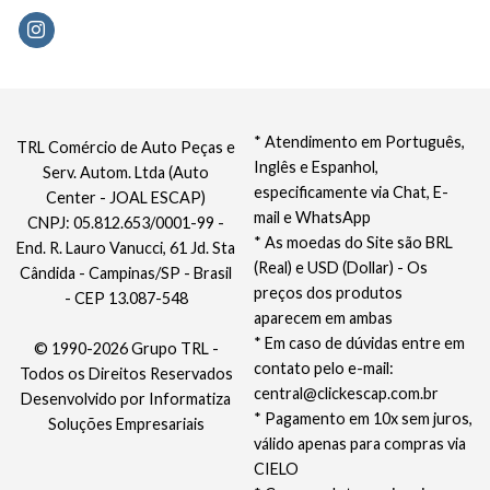
* Atendimento em Português,
TRL Comércio de Auto Peças e
Inglês e Espanhol,
Serv. Autom. Ltda (Auto
especificamente via Chat, E-
Center - JOAL ESCAP)
mail e WhatsApp
CNPJ: 05.812.653/0001-99 -
* As moedas do Site são BRL
End. R. Lauro Vanucci, 61 Jd. Sta
(Real) e USD (Dollar) - Os
Cândida - Campinas/SP - Brasil
preços dos produtos
- CEP 13.087-548
aparecem em ambas
* Em caso de dúvidas entre em
© 1990-2026 Grupo TRL -
contato pelo e-mail:
Todos os Direitos Reservados
central@clickescap.com.br
Desenvolvido por
Informatiza
* Pagamento em 10x sem juros,
Soluções Empresariais
válido apenas para compras via
CIELO