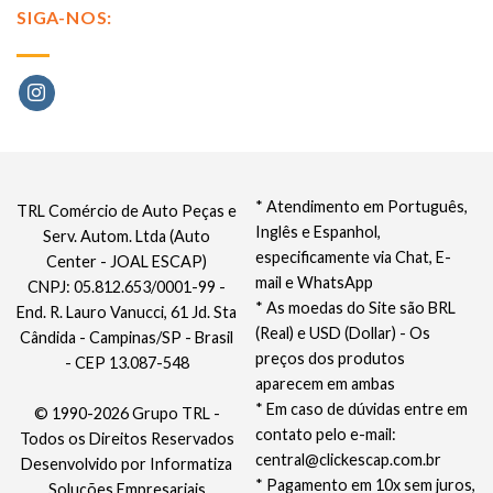
SIGA-NOS:
* Atendimento em Português,
TRL Comércio de Auto Peças e
Inglês e Espanhol,
Serv. Autom. Ltda (Auto
especificamente via Chat, E-
Center - JOAL ESCAP)
mail e WhatsApp
CNPJ: 05.812.653/0001-99 -
* As moedas do Site são BRL
End. R. Lauro Vanucci, 61 Jd. Sta
(Real) e USD (Dollar) - Os
Cândida - Campinas/SP - Brasil
preços dos produtos
- CEP 13.087-548
aparecem em ambas
* Em caso de dúvidas entre em
© 1990-2026 Grupo TRL -
contato pelo e-mail:
Todos os Direitos Reservados
central@clickescap.com.br
Desenvolvido por
Informatiza
* Pagamento em 10x sem juros,
Soluções Empresariais