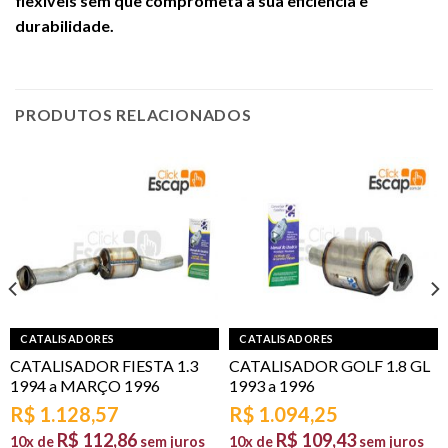
flexíveis sem que comprometa a sua eficiência e
durabilidade.
PRODUTOS RELACIONADOS
CATALISADORES
CATALISADORES
CATALISADOR FIESTA 1.3
CATALISADOR GOLF 1.8 GL
1994 a MARÇO 1996
1993 a 1996
R$
1.128,57
R$
1.094,25
R$
112,86
R$
109,43
10x de
sem juros
10x de
sem juros