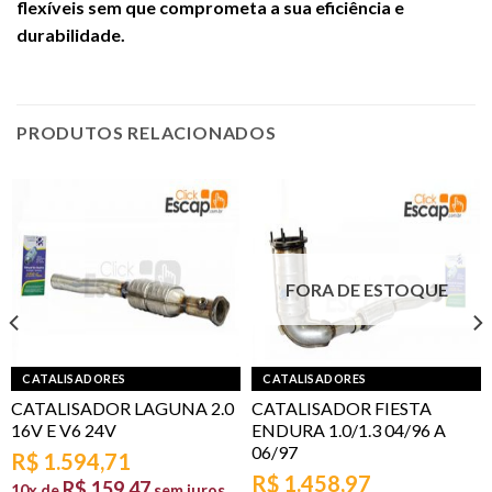
flexíveis sem que comprometa a sua eficiência e
durabilidade.
PRODUTOS RELACIONADOS
FORA DE ESTOQUE
CATALISADORES
CATALISADORES
CATALISADOR LAGUNA 2.0
CATALISADOR FIESTA
16V E V6 24V
ENDURA 1.0/1.3 04/96 A
06/97
R$
1.594,71
R$
1.458,97
R$
159,47
10x de
sem juros