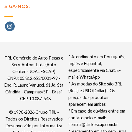
SIGA-NOS:
* Atendimento em Português,
TRL Comércio de Auto Peças e
Inglês e Espanhol,
Serv. Autom. Ltda (Auto
especificamente via Chat, E-
Center - JOAL ESCAP)
mail e WhatsApp
CNPJ: 05.812.653/0001-99 -
* As moedas do Site são BRL
End. R. Lauro Vanucci, 61 Jd. Sta
(Real) e USD (Dollar) - Os
Cândida - Campinas/SP - Brasil
preços dos produtos
- CEP 13.087-548
aparecem em ambas
* Em caso de dúvidas entre em
© 1990-2026 Grupo TRL -
contato pelo e-mail:
Todos os Direitos Reservados
central@clickescap.com.br
Desenvolvido por
Informatiza
* Pagamento em 10x sem juros,