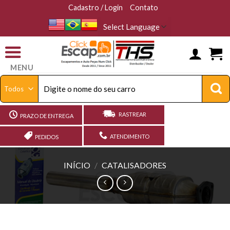
Skip
Cadastro / Login
Contato
to
content
MENU
Pesquisar
por:
RASTREAR
PRAZO DE ENTREGA
ATENDIMENTO
PEDIDOS
INÍCIO
/
CATALISADORES