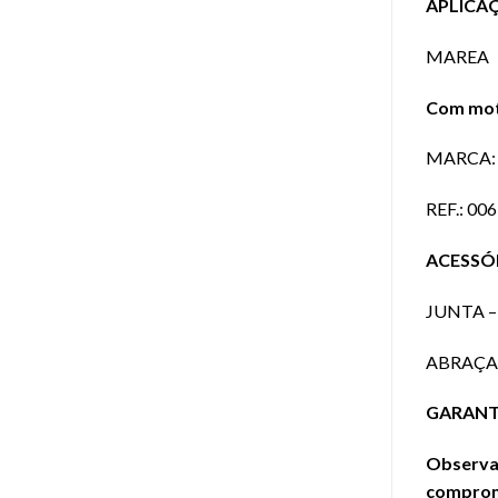
APLICA
MAREA
Com moto
MARCA: 
REF.: 00
ACESSÓ
JUNTA –
ABRAÇAD
GARANTIA
Observaç
comprome