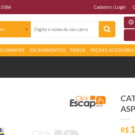
6-2066
Cadastro / Login
C
Pesquisar
por:
DOWNPIPE
ESCAPAMENTOS
FREIOS
PEÇAS E ACESSÓRIO
CAT
ASP
1
R$