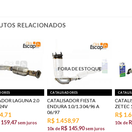
UTOS RELACIONADOS
FORA DE ESTOQUE
DORES
CATALISADORES
CATALI
ADOR LAGUNA 2.0
CATALISADOR FIESTA
CATALI
 24V
ENDURA 1.0/1.3 04/96 A
ZETEC 1
06/97
4,71
R$
1.
R$
1.458,97
159,47
R
sem juros
10x de
R$
145,90
10x de
sem juros