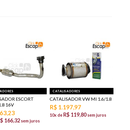
SADORES
CATALISADORES
SADOR ESCORT
CATALISADOR VW MI 1.6/1.8
.8 16V
R$
1.197,97
663,23
R$
119,80
10x de
sem juros
$
166,32
sem juros