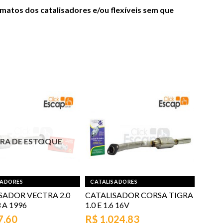
atos dos catalisadores e/ou flexíveis sem que
RA DE ESTOQUE
SADORES
CATALISADORES
SADOR VECTRA 2.0
CATALISADOR CORSA TIGRA
 A 1996
1.0 E 1.6 16V
7,60
R$
1.024,83