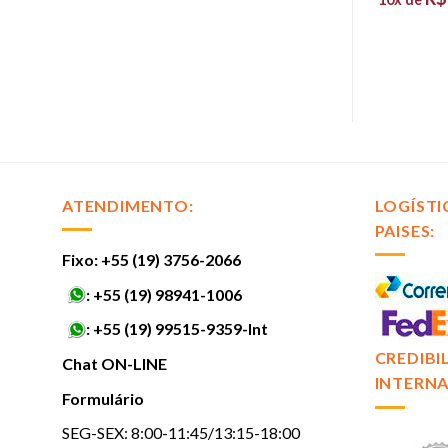
150,80
sem juros
ATENDIMENTO:
LOGÍSTI
PAISES:
Fixo: +55 (19) 3756-2066
:
+55 (19) 98941-1006
:
+55 (19) 99515-9359-Int
CREDIBI
Chat ON-LINE
INTERNA
Formulário
SEG-SEX: 8:00-11:45/13:15-18:00