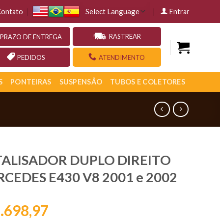
ontato
Entrar
RASTREAR
PRAZO DE ENTREGA
PEDIDOS
ATENDIMENTO
S
PONTEIRAS
SUSPENSÃO
TUBOS E COLETORES
ALISADOR DUPLO DIREITO
CEDES E430 V8 2001 e 2002
.698,97