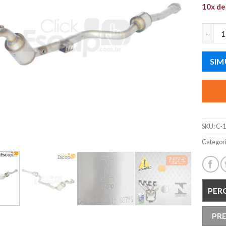
10x d
CATALI
SIM
SKU:
C-
Categor
PER
PR