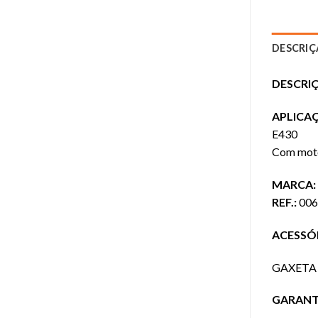
DESCRI
DESCRI
APLICA
E430
Com motor
MARCA:
REF.:
006
ACESSÓ
GAXETA 
GARANTIA