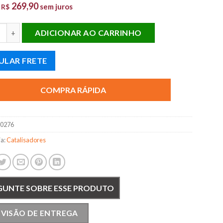
269,90
e
sem juros
R$
SADOR DUPLO DIREITO MERCEDES E430 V8 2001 e 2002 quantida
ADICIONAR AO CARRINHO
ULAR FRETE
COMPRA RÁPIDA
10276
ia:
Catalisadores
GUNTE SOBRE ESSE PRODUTO
EVISÃO DE ENTREGA