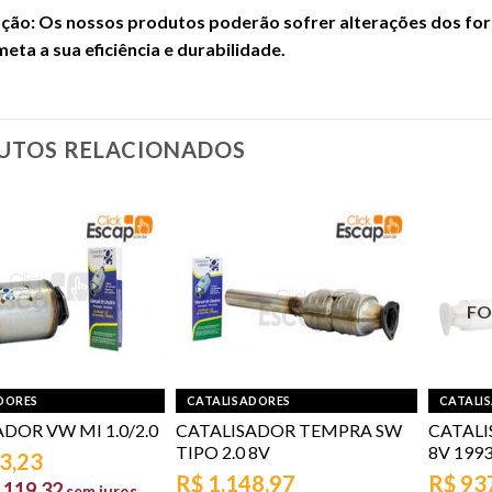
ão: Os nossos produtos poderão sofrer alterações dos form
ta a sua eficiência e durabilidade.
UTOS RELACIONADOS
FO
DORES
CATALISADORES
CATALI
DOR VW MI 1.0/2.0
CATALISADOR TEMPRA SW
CATALI
TIPO 2.0 8V
8V 1993
3,23
R$
1.148,97
R$
93
119,32
sem juros