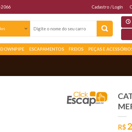
6-2066
Cadastro / Login
C
Pesquisar
por:
DOWNPIPE
ESCAPAMENTOS
FREIOS
PEÇAS E ACESSÓRIO
CAT
MER
2
R$