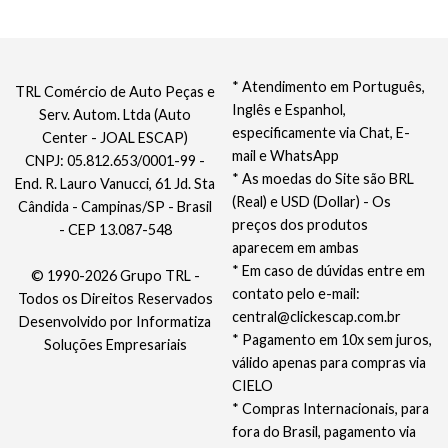
* Atendimento em Português,
TRL Comércio de Auto Peças e
Inglês e Espanhol,
Serv. Autom. Ltda (Auto
especificamente via Chat, E-
Center - JOAL ESCAP)
mail e WhatsApp
CNPJ: 05.812.653/0001-99 -
* As moedas do Site são BRL
End. R. Lauro Vanucci, 61 Jd. Sta
(Real) e USD (Dollar) - Os
Cândida - Campinas/SP - Brasil
preços dos produtos
- CEP 13.087-548
aparecem em ambas
* Em caso de dúvidas entre em
© 1990-2026 Grupo TRL -
contato pelo e-mail:
Todos os Direitos Reservados
central@clickescap.com.br
Desenvolvido por
Informatiza
* Pagamento em 10x sem juros,
Soluções Empresariais
válido apenas para compras via
CIELO
* Compras Internacionais, para
fora do Brasil, pagamento via