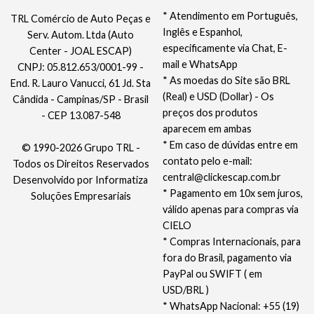
* Atendimento em Português,
TRL Comércio de Auto Peças e
Inglês e Espanhol,
Serv. Autom. Ltda (Auto
especificamente via Chat, E-
Center - JOAL ESCAP)
mail e WhatsApp
CNPJ: 05.812.653/0001-99 -
* As moedas do Site são BRL
End. R. Lauro Vanucci, 61 Jd. Sta
(Real) e USD (Dollar) - Os
Cândida - Campinas/SP - Brasil
preços dos produtos
- CEP 13.087-548
aparecem em ambas
* Em caso de dúvidas entre em
© 1990-2026 Grupo TRL -
contato pelo e-mail:
Todos os Direitos Reservados
central@clickescap.com.br
Desenvolvido por
Informatiza
* Pagamento em 10x sem juros,
Soluções Empresariais
válido apenas para compras via
CIELO
* Compras Internacionais, para
fora do Brasil, pagamento via
PayPal ou SWIFT ( em
USD/BRL )
* WhatsApp Nacional: +55 (19)