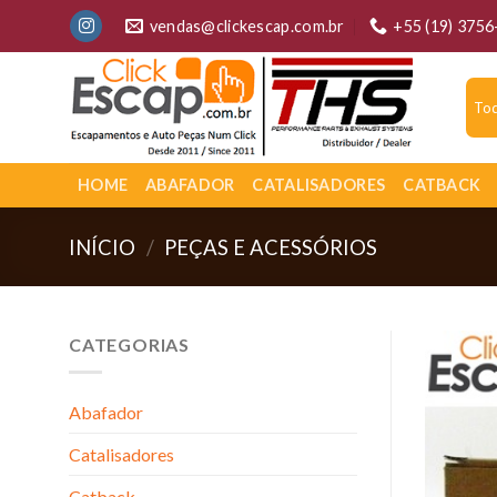
Skip
vendas@clickescap.com.br
+55 (19) 375
to
content
HOME
ABAFADOR
CATALISADORES
CATBACK
INÍCIO
/
PEÇAS E ACESSÓRIOS
CATEGORIAS
Abafador
Catalisadores
Catback