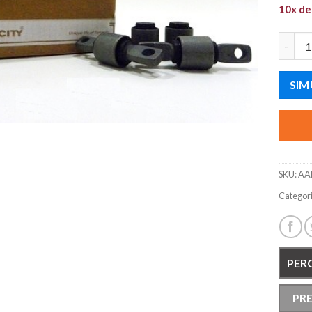
10x d
KITS B
SIM
SKU:
AA
Categor
PER
PR