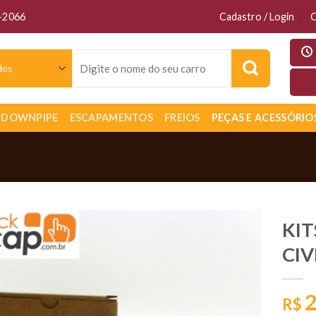
6-2066
Cadastro / Login
C
Pesquisar
por:
DOWNPIPE
ESCAPAMENTOS
FREIOS
PEÇAS E ACESSÓRIO
KIT
CIV
2
R$