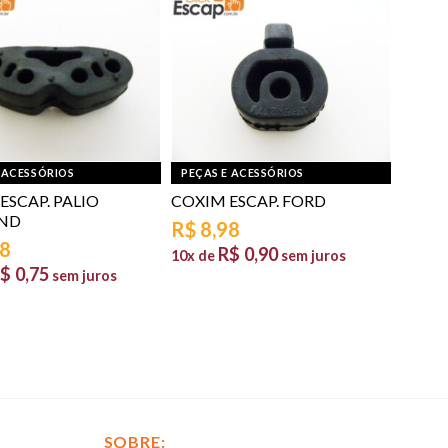
 ACESSÓRIOS
PEÇAS E ACESSÓRIOS
ESCAP. PALIO
COXIM ESCAP. FORD
ND
R$
8,98
48
R$
0,90
10x de
sem juros
$
0,75
sem juros
SOBRE: