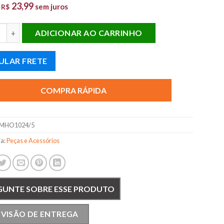
23,99
e
sem juros
R$
UCHA SUSP. TRAS. SUP. CIVIC 92/00 ORIG quantidade
ADICIONAR AO CARRINHO
ULAR FRETE
COMPRA RÁPIDA
MHO1024/5
ia:
Peças e Acessórios
GUNTE SOBRE ESSE PRODUTO
EVISÃO DE ENTREGA