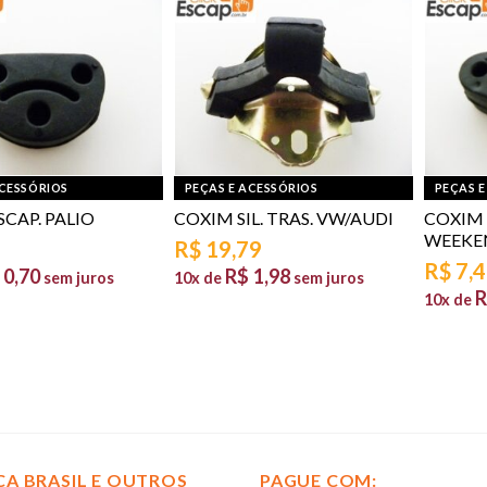
ACESSÓRIOS
PEÇAS E ACESSÓRIOS
PEÇAS E
CAP. PALIO
COXIM SIL. TRAS. VW/AUDI
COXIM 
WEEKE
R$
19,79
R$
7,
0,70
R$
1,98
sem juros
10x de
sem juros
R
10x de
CA BRASIL E OUTROS
PAGUE COM: