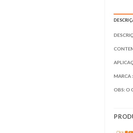
DESCRI
DESCRIÇ
CONTEM 
APLICAÇÃ
MARCA 
OBS: O 
PROD