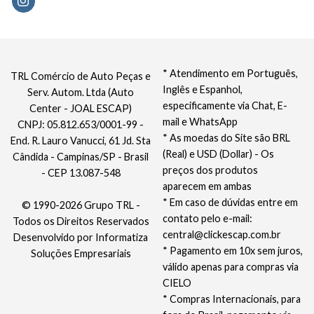
* Atendimento em Português,
TRL Comércio de Auto Peças e
Inglês e Espanhol,
Serv. Autom. Ltda (Auto
especificamente via Chat, E-
Center - JOAL ESCAP)
mail e WhatsApp
CNPJ: 05.812.653/0001-99 -
* As moedas do Site são BRL
End. R. Lauro Vanucci, 61 Jd. Sta
(Real) e USD (Dollar) - Os
Cândida - Campinas/SP - Brasil
preços dos produtos
- CEP 13.087-548
aparecem em ambas
* Em caso de dúvidas entre em
© 1990-2026 Grupo TRL -
contato pelo e-mail:
Todos os Direitos Reservados
central@clickescap.com.br
Desenvolvido por
Informatiza
* Pagamento em 10x sem juros,
Soluções Empresariais
válido apenas para compras via
CIELO
* Compras Internacionais, para