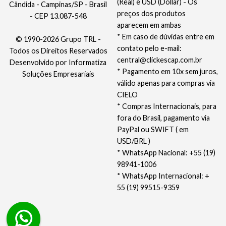
(Real) e USD (Dollar) - Os
Cândida - Campinas/SP - Brasil
preços dos produtos
- CEP 13.087-548
aparecem em ambas
* Em caso de dúvidas entre em
© 1990-2026 Grupo TRL -
contato pelo e-mail:
Todos os Direitos Reservados
central@clickescap.com.br
Desenvolvido por
Informatiza
* Pagamento em 10x sem juros,
Soluções Empresariais
válido apenas para compras via
CIELO
* Compras Internacionais, para
fora do Brasil, pagamento via
PayPal ou SWIFT ( em
USD/BRL )
* WhatsApp Nacional: +55 (19)
98941-1006
* WhatsApp Internacional: +
55 (19) 99515-9359