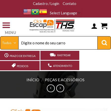
Skip
Cadastro / Login
Contato
to
content
MENU
Pesquisar
por:
RASTREAR
PRAZO DE ENTREGA
ATENDIMENTO
PEDIDOS
INÍCIO
/
PEÇAS E ACESSÓRIOS