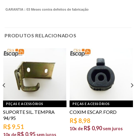
GARANTIA : 03 Meses contra defeitos de fabricação
PRODUTOS RELACIONADOS
PEÇAS E ACESSÓRIOS
PEÇAS E ACESSÓRIOS
SUPORTE SIL. TEMPRA
COXIM ESCAP. FORD
94/95
R$
8,98
R$
9,51
R$
0,90
10x de
sem juros
R$
0,95
10x de
sem juros