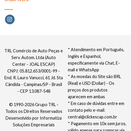
* Atendimento em Português,
TRL Comércio de Auto Peças e
Inglês e Espanhol,
Serv. Autom. Ltda (Auto
especificamente via Chat, E-
Center - JOAL ESCAP)
mail e WhatsApp
CNPJ: 05.812.653/0001-99 -
* As moedas do Site são BRL
End. R. Lauro Vanucci, 61 Jd. Sta
(Real) e USD (Dollar) - Os
Cândida - Campinas/SP - Brasil
preços dos produtos
- CEP 13.087-548
aparecem em ambas
* Em caso de dúvidas entre em
© 1990-2026 Grupo TRL -
contato pelo e-mail:
Todos os Direitos Reservados
central@clickescap.com.br
Desenvolvido por
Informatiza
* Pagamento em 10x sem juros,
Soluções Empresariais
válido apenas para compras via