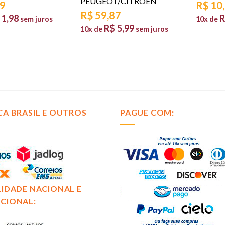
PEUGEOT/CITROEN
79
R$
10
R$
59,87
1,98
R
sem juros
10x de
R$
5,99
10x de
sem juros
CA BRASIL E OUTROS
PAGUE COM:
LIDADE NACIONAL E
CIONAL: