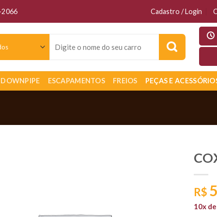
6-2066
Cadastro / Login
C
Pesquisar
por:
DOWNPIPE
ESCAPAMENTOS
FREIOS
PEÇAS E ACESSÓRIO
CO
5
R$
10x d