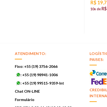
AREA
R$
8,98
R$
19,
R$
0,90
R$
10x de
sem juros
10x de
,88
sem juros
ATENDIMENTO:
LOGÍSTI
PAISES:
Fixo: +55 (19) 3756-2066
:
+55 (19) 98941-1006
:
+55 (19) 99515-9359-Int
CREDIBI
Chat ON-LINE
INTERNA
Formulário