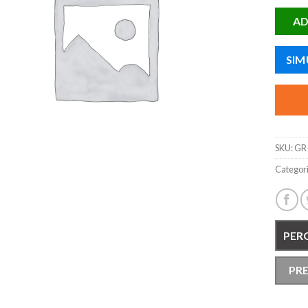
AD
SIM
SKU:
GR-
Categor
PER
PR