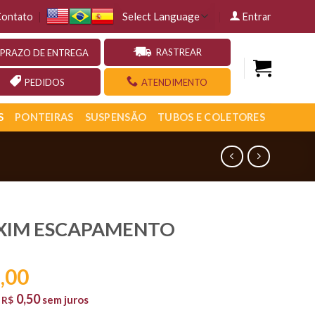
ontato
Entrar
RASTREAR
PRAZO DE ENTREGA
PEDIDOS
ATENDIMENTO
S
PONTEIRAS
SUSPENSÃO
TUBOS E COLETORES
XIM ESCAPAMENTO
,00
0,50
e
sem juros
R$