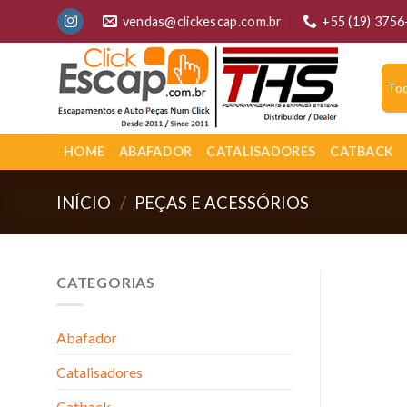
Skip
vendas@clickescap.com.br
+55 (19) 375
to
content
HOME
ABAFADOR
CATALISADORES
CATBACK
INÍCIO
/
PEÇAS E ACESSÓRIOS
CATEGORIAS
Abafador
Catalisadores
Catback