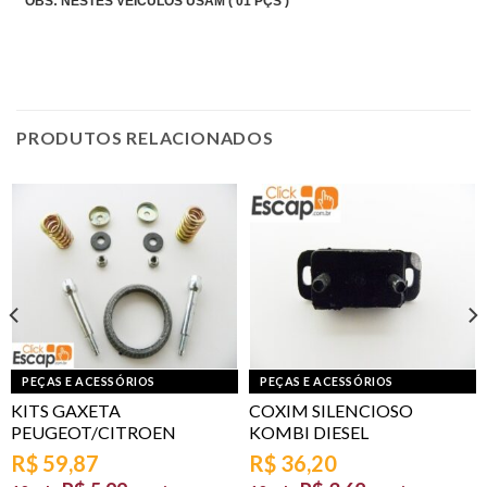
OBS: NESTES VEÍCULOS USAM ( 01 PÇS )
PRODUTOS RELACIONADOS
PEÇAS E ACESSÓRIOS
PEÇAS E ACESSÓRIOS
KITS GAXETA
COXIM SILENCIOSO
PEUGEOT/CITROEN
KOMBI DIESEL
R$
59,87
R$
36,20