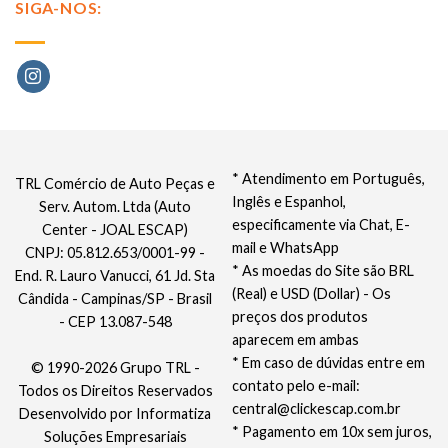
SIGA-NOS:
* Atendimento em Português,
TRL Comércio de Auto Peças e
Inglês e Espanhol,
Serv. Autom. Ltda (Auto
especificamente via Chat, E-
Center - JOAL ESCAP)
mail e WhatsApp
CNPJ: 05.812.653/0001-99 -
* As moedas do Site são BRL
End. R. Lauro Vanucci, 61 Jd. Sta
(Real) e USD (Dollar) - Os
Cândida - Campinas/SP - Brasil
preços dos produtos
- CEP 13.087-548
aparecem em ambas
* Em caso de dúvidas entre em
© 1990-2026 Grupo TRL -
contato pelo e-mail:
Todos os Direitos Reservados
central@clickescap.com.br
Desenvolvido por
Informatiza
* Pagamento em 10x sem juros,
Soluções Empresariais