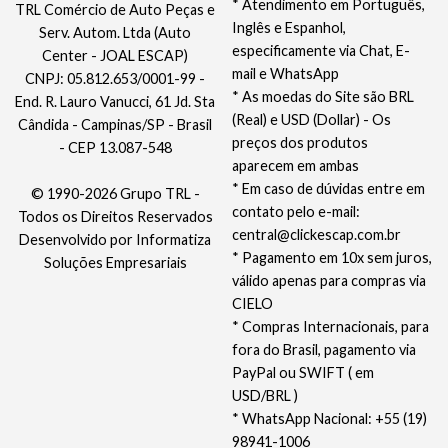
* Atendimento em Português,
TRL Comércio de Auto Peças e
Inglês e Espanhol,
Serv. Autom. Ltda (Auto
especificamente via Chat, E-
Center - JOAL ESCAP)
mail e WhatsApp
CNPJ: 05.812.653/0001-99 -
* As moedas do Site são BRL
End. R. Lauro Vanucci, 61 Jd. Sta
(Real) e USD (Dollar) - Os
Cândida - Campinas/SP - Brasil
preços dos produtos
- CEP 13.087-548
aparecem em ambas
* Em caso de dúvidas entre em
© 1990-2026 Grupo TRL -
contato pelo e-mail:
Todos os Direitos Reservados
central@clickescap.com.br
Desenvolvido por
Informatiza
* Pagamento em 10x sem juros,
Soluções Empresariais
válido apenas para compras via
CIELO
* Compras Internacionais, para
fora do Brasil, pagamento via
PayPal ou SWIFT ( em
USD/BRL )
* WhatsApp Nacional: +55 (19)
98941-1006