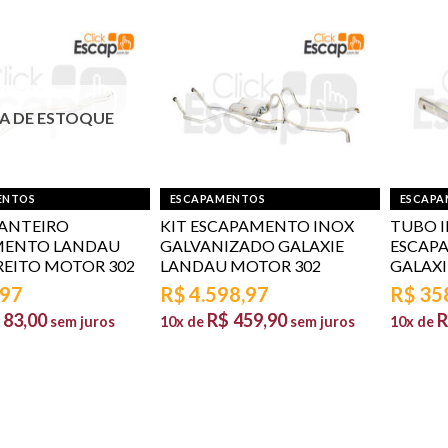
A DE ESTOQUE
ENTOS
ESCAPAMENTOS
ESCAPA
ANTEIRO
KIT ESCAPAMENTO INOX
TUBO I
MENTO LANDAU
GALVANIZADO GALAXIE
ESCAP
REITO MOTOR 302
LANDAU MOTOR 302
GALAXI
,97
R$
4.598,97
R$
35
83,00
R$
459,90
R
sem juros
10x de
sem juros
10x de