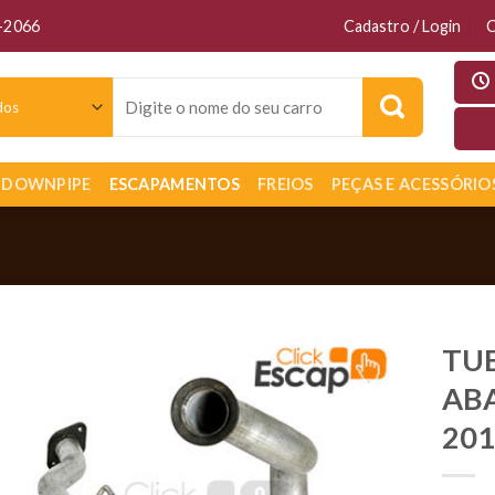
6-2066
Cadastro / Login
C
Pesquisar
por:
DOWNPIPE
ESCAPAMENTOS
FREIOS
PEÇAS E ACESSÓRIO
TU
ABA
201