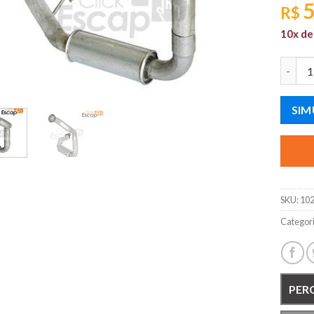
5
R$
10x d
TUBO D
SIM
SKU:
102
Categor
PER