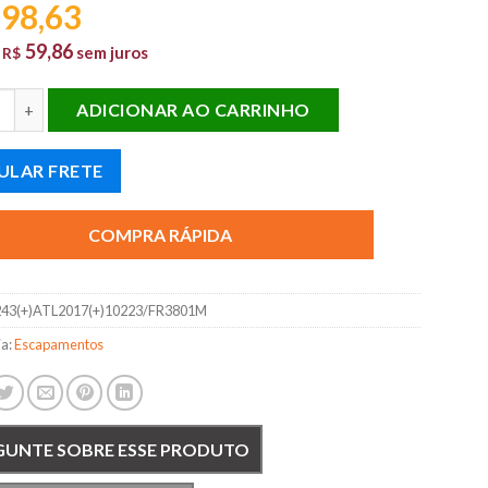
98,63
59,86
e
sem juros
R$
IANTEIRO COM ABAFADOR RANGER 3.0 2005 A 2010 quantidade
ADICIONAR AO CARRINHO
ULAR FRETE
COMPRA RÁPIDA
43(+)ATL2017(+)10223/FR3801M
ia:
Escapamentos
GUNTE SOBRE ESSE PRODUTO