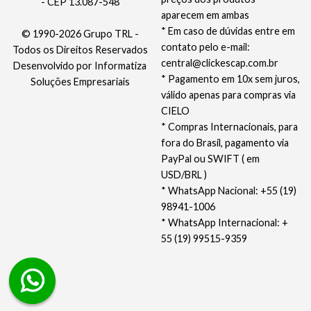
- CEP 13.087-548
aparecem em ambas
* Em caso de dúvidas entre em
© 1990-2026 Grupo TRL -
contato pelo e-mail:
Todos os Direitos Reservados
central@clickescap.com.br
Desenvolvido por
Informatiza
* Pagamento em 10x sem juros,
Soluções Empresariais
válido apenas para compras via
CIELO
* Compras Internacionais, para
fora do Brasil, pagamento via
PayPal ou SWIFT ( em
USD/BRL )
* WhatsApp Nacional: +55 (19)
98941-1006
* WhatsApp Internacional: +
55 (19) 99515-9359