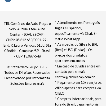
* Atendimento em Português,
TRL Comércio de Auto Peças e
Inglês e Espanhol,
Serv. Autom. Ltda (Auto
especificamente via Chat, E-
Center - JOAL ESCAP)
mail e WhatsApp
CNPJ: 05.812.653/0001-99 -
* As moedas do Site são BRL
End. R. Lauro Vanucci, 61 Jd. Sta
(Real) e USD (Dollar) - Os
Cândida - Campinas/SP - Brasil
preços dos produtos
- CEP 13.087-548
aparecem em ambas
* Em caso de dúvidas entre em
© 1990-2026 Grupo TRL -
contato pelo e-mail:
Todos os Direitos Reservados
central@clickescap.com.br
Desenvolvido por
Informatiza
* Pagamento em 10x sem juros,
Soluções Empresariais
válido apenas para compras via
CIELO
* Compras Internacionais, para
fora do Brasil, pagamento via