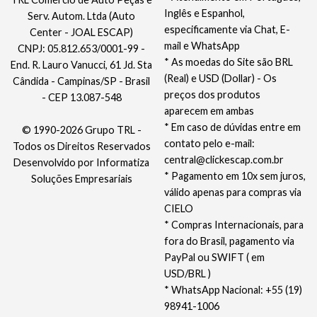
Inglês e Espanhol,
Serv. Autom. Ltda (Auto
especificamente via Chat, E-
Center - JOAL ESCAP)
mail e WhatsApp
CNPJ: 05.812.653/0001-99 -
* As moedas do Site são BRL
End. R. Lauro Vanucci, 61 Jd. Sta
(Real) e USD (Dollar) - Os
Cândida - Campinas/SP - Brasil
preços dos produtos
- CEP 13.087-548
aparecem em ambas
* Em caso de dúvidas entre em
© 1990-2026 Grupo TRL -
contato pelo e-mail:
Todos os Direitos Reservados
central@clickescap.com.br
Desenvolvido por
Informatiza
* Pagamento em 10x sem juros,
Soluções Empresariais
válido apenas para compras via
CIELO
* Compras Internacionais, para
fora do Brasil, pagamento via
PayPal ou SWIFT ( em
USD/BRL )
* WhatsApp Nacional: +55 (19)
98941-1006