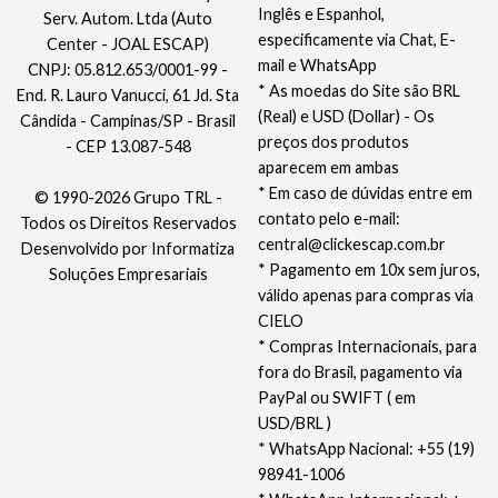
Inglês e Espanhol,
Serv. Autom. Ltda (Auto
especificamente via Chat, E-
Center - JOAL ESCAP)
mail e WhatsApp
CNPJ: 05.812.653/0001-99 -
* As moedas do Site são BRL
End. R. Lauro Vanucci, 61 Jd. Sta
(Real) e USD (Dollar) - Os
Cândida - Campinas/SP - Brasil
preços dos produtos
- CEP 13.087-548
aparecem em ambas
* Em caso de dúvidas entre em
© 1990-2026 Grupo TRL -
contato pelo e-mail:
Todos os Direitos Reservados
central@clickescap.com.br
Desenvolvido por
Informatiza
* Pagamento em 10x sem juros,
Soluções Empresariais
válido apenas para compras via
CIELO
* Compras Internacionais, para
fora do Brasil, pagamento via
PayPal ou SWIFT ( em
USD/BRL )
* WhatsApp Nacional: +55 (19)
98941-1006