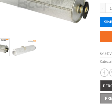
SILENC
SIM
SKU:
DV
Categor
PER
PR