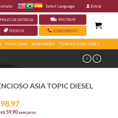
ontato
Entrar
RASTREAR
PRAZO DE ENTREGA
PEDIDOS
ATENDIMENTO
S
PONTEIRAS
SUSPENSÃO
TUBOS E COLETORES
ENCIOSO ASIA TOPIC DIESEL
98,97
59,90
e
sem juros
R$