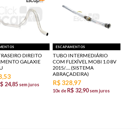
MENTOS
ESCAPAMENTOS
RASEIRO DIREITO
TUBO INTERMEDIÁRIO
AMENTO GALAXIE
COM FLEXÍVEL MOBI 1.0 8V
U
2015/…. (SISTEMA
ABRAÇADEIRA)
8,53
R$
328,97
$
24,85
sem juros
R$
32,90
10x de
sem juros