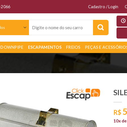
6-2066
Cadastro / Login
C
Pesquisar
por:
DOWNPIPE
ESCAPAMENTOS
FREIOS
PEÇAS E ACESSÓRIO
SIL
5
R$
10x d