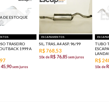
A DE ESTOQUE
ENTOS
ESCAPAMENTOS
ESCAPA
OSO TRASEIRO
SIL. TRAS. A4 ASP. 96/99
TUBO T
OUTBACK 1999 A
ESCAP
R$
768,53
LANDA
R$
76,85
10x de
sem juros
,97
R$
24
45,90
R
sem juros
10x de