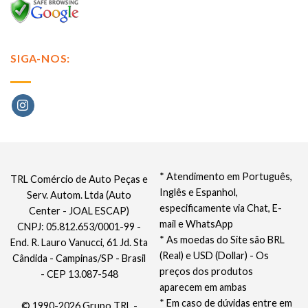
SIGA-NOS:
* Atendimento em Português,
TRL Comércio de Auto Peças e
Inglês e Espanhol,
Serv. Autom. Ltda (Auto
especificamente via Chat, E-
Center - JOAL ESCAP)
mail e WhatsApp
CNPJ: 05.812.653/0001-99 -
* As moedas do Site são BRL
End. R. Lauro Vanucci, 61 Jd. Sta
(Real) e USD (Dollar) - Os
Cândida - Campinas/SP - Brasil
preços dos produtos
- CEP 13.087-548
aparecem em ambas
* Em caso de dúvidas entre em
© 1990-2026 Grupo TRL -