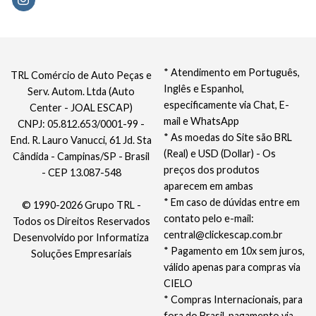
* Atendimento em Português,
TRL Comércio de Auto Peças e
Inglês e Espanhol,
Serv. Autom. Ltda (Auto
especificamente via Chat, E-
Center - JOAL ESCAP)
mail e WhatsApp
CNPJ: 05.812.653/0001-99 -
* As moedas do Site são BRL
End. R. Lauro Vanucci, 61 Jd. Sta
(Real) e USD (Dollar) - Os
Cândida - Campinas/SP - Brasil
preços dos produtos
- CEP 13.087-548
aparecem em ambas
* Em caso de dúvidas entre em
© 1990-2026 Grupo TRL -
contato pelo e-mail:
Todos os Direitos Reservados
central@clickescap.com.br
Desenvolvido por
Informatiza
* Pagamento em 10x sem juros,
Soluções Empresariais
válido apenas para compras via
CIELO
* Compras Internacionais, para
fora do Brasil, pagamento via