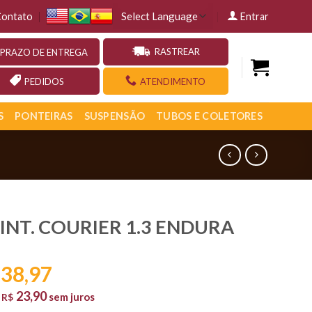
ontato
Entrar
RASTREAR
PRAZO DE ENTREGA
PEDIDOS
ATENDIMENTO
S
PONTEIRAS
SUSPENSÃO
TUBOS E COLETORES
. INT. COURIER 1.3 ENDURA
38,97
23,90
e
sem juros
R$