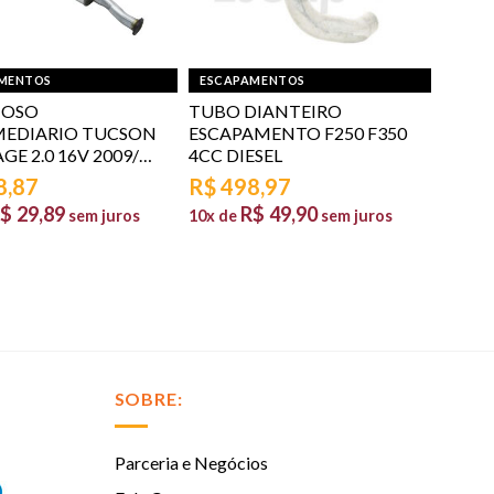
MENTOS
ESCAPAMENTOS
IOSO
TUBO DIANTEIRO
MEDIARIO TUCSON
ESCAPAMENTO F250 F350
GE 2.0 16V 2009/…
4CC DIESEL
8,87
R$
498,97
$
29,89
R$
49,90
sem juros
10x de
sem juros
SOBRE:
Parceria e Negócios