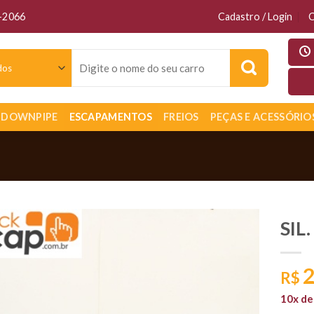
6-2066
Cadastro / Login
C
Pesquisar
por:
DOWNPIPE
ESCAPAMENTOS
FREIOS
PEÇAS E ACESSÓRIO
SIL
2
R$
10x d