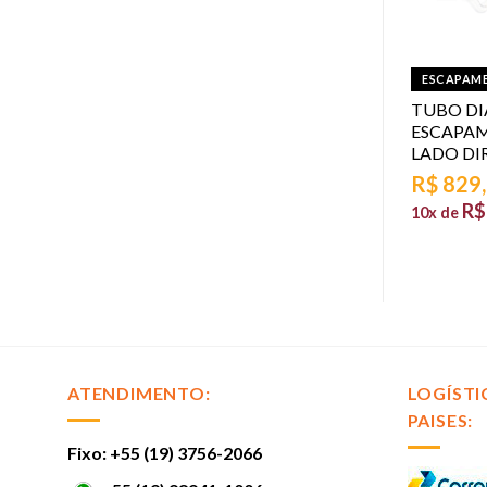
NTOS
ESCAPAMENTOS
ESCAPAM
 DE ESCAPAMENTO
TUBO INTERMEDIARIO H DE
TUBO DI
ESCAPAMENTO LANDAU
ESCAPA
GALAXIE – INOX 409
LADO DI
97
R$
828,97
R$
829
32,90
sem juros
R$
82,90
R$
10x de
sem juros
10x de
ATENDIMENTO:
LOGÍSTI
PAISES:
Fixo: +55 (19) 3756-2066