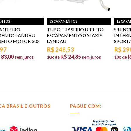
ENTOS
ESCAPAMENTOS
ESCAPA
ANTEIRO
TUBO TRASEIRO DIREITO
SILENC
MENTO LANDAU
ESCAPAMENTO GALAXIE
INTER
REITO MOTOR 302
LANDAU
SPORTA
,97
R$
248,53
R$
29
83,00
R$
24,85
R
sem juros
10x de
sem juros
10x de
CA BRASIL E OUTROS
PAGUE COM: