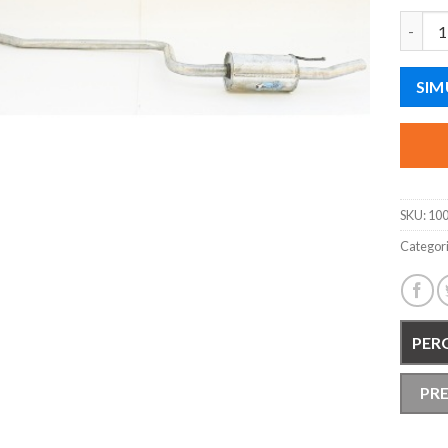
SIL. I
SIM
SKU:
10
Categor
PER
PR