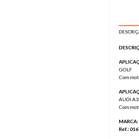
DESCRI
DESCRI
APLICA
GOLF
Com motor
APLICAÇ
AUDI A3
Com motor
MARCA:
Ref.: 01