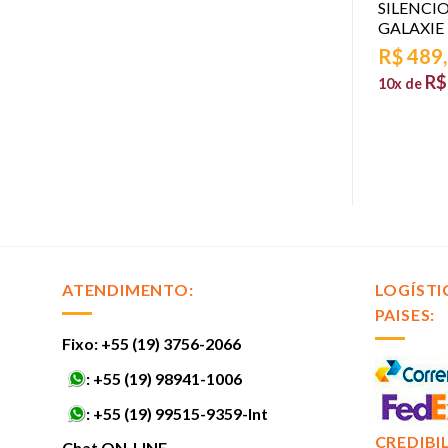
SO
SILENCIOSO TRASEIRO
SILENCI
IARIO PASSAT E
ESCAPAMENTO RENAULT
GALAXIE
8 20V ASP. 1998 A
DUSTER OROCH
R$
489
R$
346,97
R$
10x de
97
R$
34,70
10x de
sem juros
39,90
sem juros
ATENDIMENTO:
LOGÍSTI
PAISES:
Fixo: +55 (19) 3756-2066
:
+55 (19) 98941-1006
:
+55 (19) 99515-9359-Int
CREDIBI
Chat ON-LINE