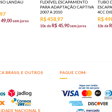
OSO LANDAU
FLEXÍVEL ESCAPAMENTO
TUBO 
PARA ADAPTAÇÃO CAPTIVA
ESCAPA
2007 A 2010
4CC DI
,97
R$
458,97
R$
49
49,00
sem juros
R$
45,90
R
10x de
sem juros
10x de
CA BRASIL E OUTROS
PAGUE COM:
LIDADE NACIONAL E