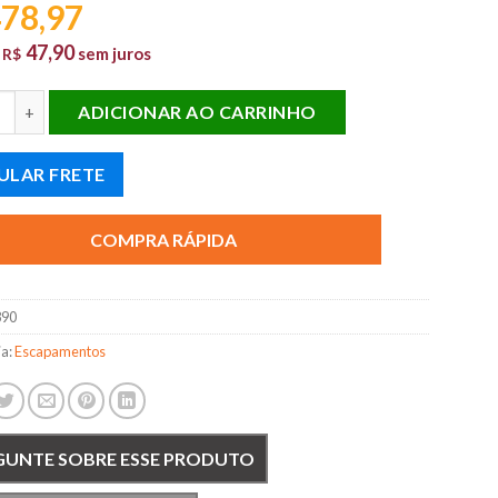
78,97
47,90
e
sem juros
R$
 COM FLEXIVEL DUPLO GOLF 1.6 SR - AUDI A3 1.6 ATE 2001 quan
ADICIONAR AO CARRINHO
ULAR FRETE
COMPRA RÁPIDA
890
ia:
Escapamentos
GUNTE SOBRE ESSE PRODUTO