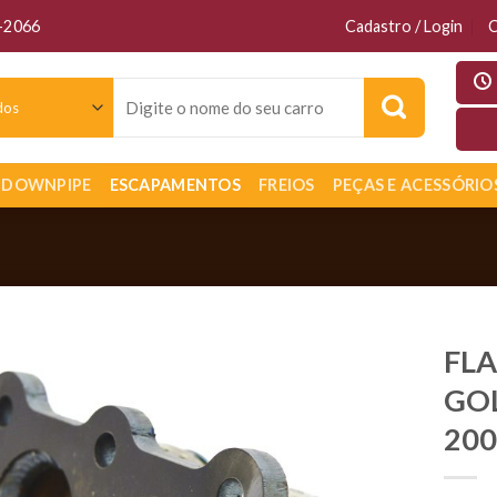
6-2066
Cadastro / Login
C
Pesquisar
por:
DOWNPIPE
ESCAPAMENTOS
FREIOS
PEÇAS E ACESSÓRIO
FLA
GOL
200