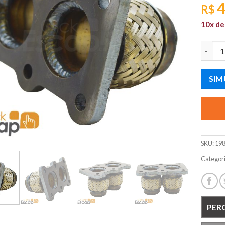
4
R$
10x d
FLANGE
SIM
SKU:
19
Categor
PER