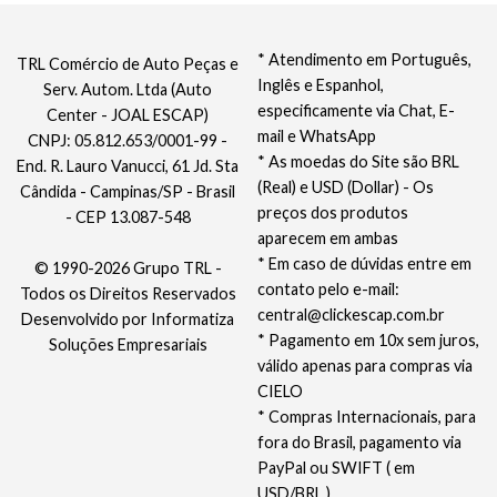
* Atendimento em Português,
TRL Comércio de Auto Peças e
Inglês e Espanhol,
Serv. Autom. Ltda (Auto
especificamente via Chat, E-
Center - JOAL ESCAP)
mail e WhatsApp
CNPJ: 05.812.653/0001-99 -
* As moedas do Site são BRL
End. R. Lauro Vanucci, 61 Jd. Sta
(Real) e USD (Dollar) - Os
Cândida - Campinas/SP - Brasil
preços dos produtos
- CEP 13.087-548
aparecem em ambas
* Em caso de dúvidas entre em
© 1990-2026 Grupo TRL -
contato pelo e-mail:
Todos os Direitos Reservados
central@clickescap.com.br
Desenvolvido por
Informatiza
* Pagamento em 10x sem juros,
Soluções Empresariais
válido apenas para compras via
CIELO
* Compras Internacionais, para
fora do Brasil, pagamento via
PayPal ou SWIFT ( em
USD/BRL )