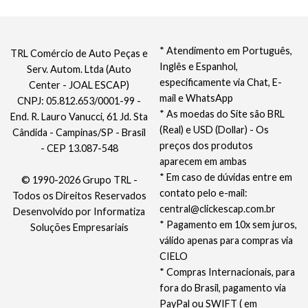
* Atendimento em Português,
TRL Comércio de Auto Peças e
Inglês e Espanhol,
Serv. Autom. Ltda (Auto
especificamente via Chat, E-
Center - JOAL ESCAP)
mail e WhatsApp
CNPJ: 05.812.653/0001-99 -
* As moedas do Site são BRL
End. R. Lauro Vanucci, 61 Jd. Sta
(Real) e USD (Dollar) - Os
Cândida - Campinas/SP - Brasil
preços dos produtos
- CEP 13.087-548
aparecem em ambas
* Em caso de dúvidas entre em
© 1990-2026 Grupo TRL -
contato pelo e-mail:
Todos os Direitos Reservados
central@clickescap.com.br
Desenvolvido por
Informatiza
* Pagamento em 10x sem juros,
Soluções Empresariais
válido apenas para compras via
CIELO
* Compras Internacionais, para
fora do Brasil, pagamento via
PayPal ou SWIFT ( em