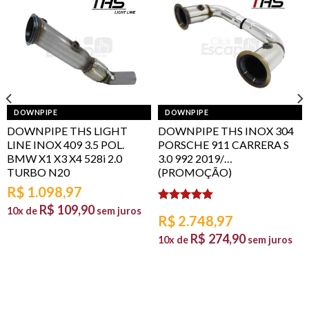
DOWNPIPE
DOWNPIPE
DOWNPIPE THS LIGHT
DOWNPIPE THS INOX 304
LINE INOX 409 3.5 POL.
PORSCHE 911 CARRERA S
BMW X1 X3 X4 528i 2.0
3.0 992 2019/…
TURBO N20
(PROMOÇÃO)
R$
1.098,97
R$
109,90
10x de
sem juros
Avaliação
R$
2.748,97
5.00
de 5
R$
274,90
10x de
sem juros