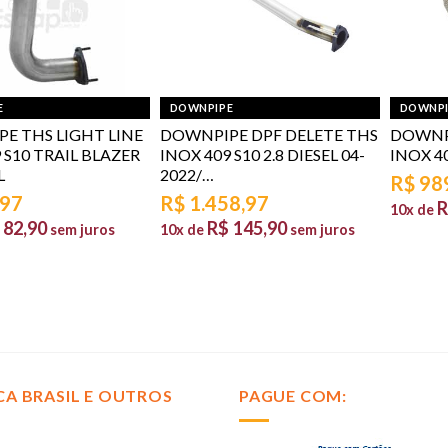
E
DOWNPIPE
DOWNPI
E THS LIGHT LINE
DOWNPIPE DPF DELETE THS
DOWNPI
 S10 TRAIL BLAZER
INOX 409 S10 2.8 DIESEL 04-
INOX 40
L
2022/…
R$
98
,97
R$
1.458,97
R
10x de
82,90
R$
145,90
sem juros
10x de
sem juros
CA BRASIL E OUTROS
PAGUE COM: