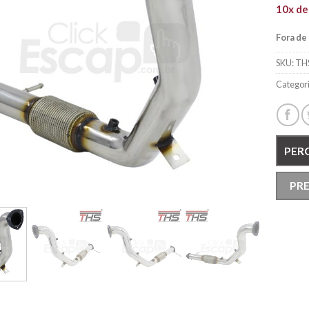
10x d
Fora de
SKU:
TH
Categor
PER
PR