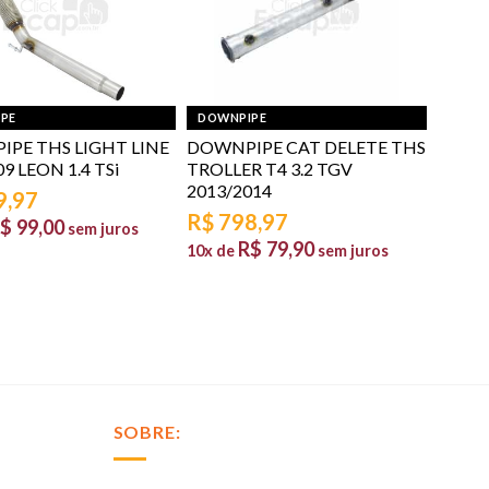
PE
DOWNPIPE
PE THS LIGHT LINE
DOWNPIPE CAT DELETE THS
9 LEON 1.4 TSi
TROLLER T4 3.2 TGV
2013/2014
9,97
R$
798,97
$
99,00
sem juros
R$
79,90
10x de
sem juros
SOBRE: