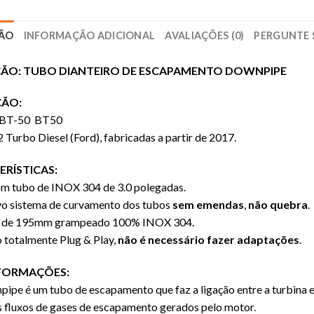
ÇÃO
INFORMAÇÃO ADICIONAL
AVALIAÇÕES (0)
PERGUNTE 
ÇÃO: TUBO DIANTEIRO DE ESCAPAMENTO DOWNPIPE
ÇÃO:
BT-50 BT50
 Turbo Diesel (Ford), fabricadas a partir de 2017.
RÍSTICAS:
om tubo de INOX 304 de 3.0 polegadas.
ivo sistema de curvamento dos tubos
sem emendas
,
não quebra
.
el de 195mm grampeado 100% INOX 304.
 totalmente Plug & Play,
não é necessário fazer adaptações
.
NFORMAÇÕES:
ipe é um tubo de escapamento que faz a ligação entre a turbina e
 fluxos de gases de escapamento gerados pelo motor.