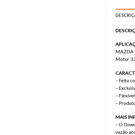
DESCRI
DESCRI
APLICA
MAZDA 
Motor 3.2
CARACTE
– Feito c
– Exclus
– Flexív
– Produto
MAIS I
– O Downp
vazão aos