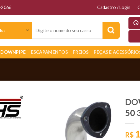
6-2066
Cadastro / Login
C
Pesquisar
por:
DOWNPIPE
ESCAPAMENTOS
FREIOS
PEÇAS E ACESSÓRIO
DOW
50 
1
R$