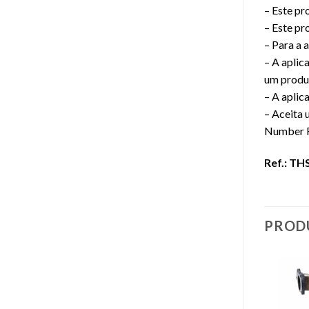
– Este pr
– Este pr
– Para a 
– A aplic
um produt
– A aplic
– Aceita 
Number R
Ref.: TH
PROD