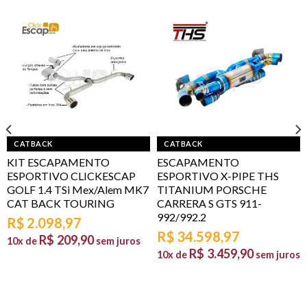
CATBACK
CATBACK
KIT ESCAPAMENTO
ESCAPAMENTO
ESPORTIVO CLICKESCAP
ESPORTIVO X-PIPE THS
GOLF 1.4 TSi Mex/Alem MK7
TITANIUM PORSCHE
CAT BACK TOURING
CARRERA S GTS 911-
992/992.2
R$
2.098,97
R$
34.598,97
R$
209,90
10x de
sem juros
R$
3.459,90
10x de
sem juros