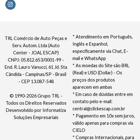
* Atendimento em Português,
TRL Comércio de Auto Peças e
Inglês e Espanhol,
Serv. Autom. Ltda (Auto
especificamente via Chat, E-
Center - JOAL ESCAP)
mail e WhatsApp
CNPJ: 05.812.653/0001-99 -
* As moedas do Site são BRL
End. R. Lauro Vanucci, 61 Jd. Sta
(Real) e USD (Dollar) - Os
Cândida - Campinas/SP - Brasil
preços dos produtos
- CEP 13.087-548
aparecem em ambas
* Em caso de dúvidas entre em
© 1990-2026 Grupo TRL -
contato pelo e-mail:
Todos os Direitos Reservados
central@clickescap.com.br
Desenvolvido por
Informatiza
* Pagamento em 10x sem juros,
Soluções Empresariais
válido apenas para compras via
CIELO
* Compras Internacionais, para