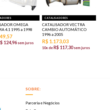
SADORES
CATALISADORES
ISADOR OMEGA
CATALISADOR VECTRA
 4.1 1995 a 1998
CAMBIO AUTOMÁTICO
1996 a 2005
249,57
R$
1.173,03
$
124,96
sem juros
R$
117,30
10x de
sem juros
SOBRE:
Parceria e Negócios