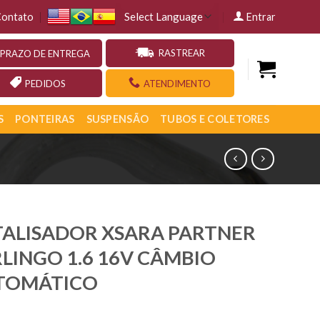
ontato
Entrar
RASTREAR
PRAZO DE ENTREGA
PEDIDOS
ATENDIMENTO
S
PONTEIRAS
SUSPENSÃO
TUBOS E COLETORES
TALISADOR XSARA PARTNER
LINGO 1.6 16V CÂMBIO
TOMÁTICO