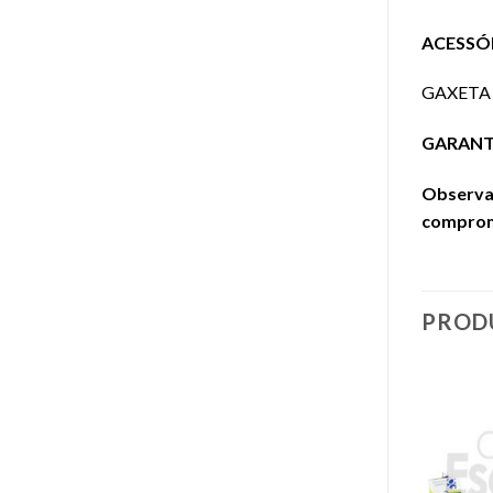
ACESSÓ
GAXETA 
GARANTIA
Observaç
comprome
PROD