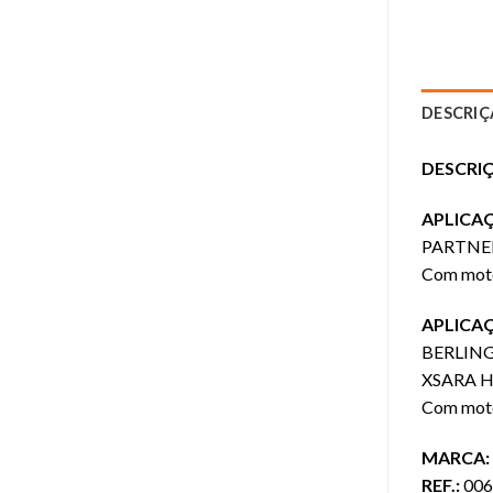
DESCRI
DESCRIÇ
APLICA
PARTNE
Com moto
APLICA
BERLIN
XSARA H
Com moto
MARCA:
REF.:
006