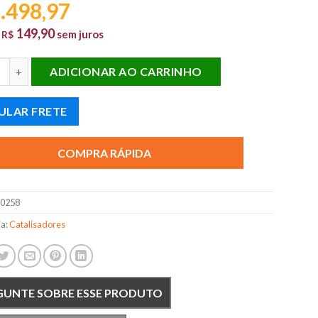
.498,97
149,90
e
sem juros
R$
ISADOR XSARA PARTNER BERLINGO 1.6 16V CÂMBIO AUTOMÁTIC
ADICIONAR AO CARRINHO
ULAR FRETE
COMPRA RÁPIDA
10258
ia:
Catalisadores
GUNTE SOBRE ESSE PRODUTO