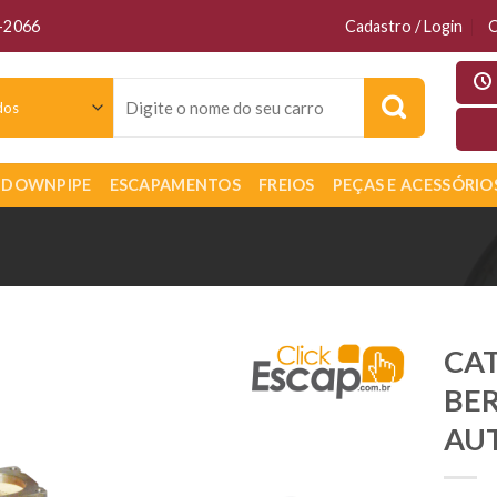
6-2066
Cadastro / Login
C
Pesquisar
por:
DOWNPIPE
ESCAPAMENTOS
FREIOS
PEÇAS E ACESSÓRIO
CA
BER
AU