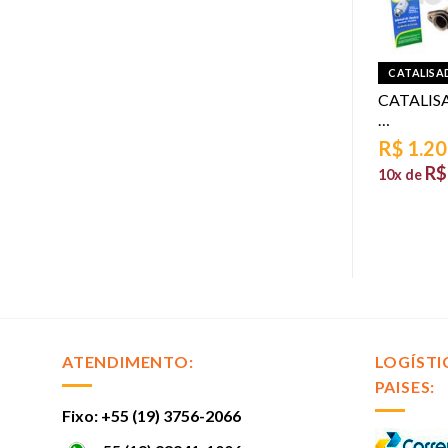
ORES
CATALISADORES
CATALISA
DOR UNO PREMIO
CATALISADOR TEMPRA 16V
CATALIS
RINO
TURBO 8V
…
23
R$
1.507,97
R$
1.20
97,92
R$
150,80
R$
sem juros
10x de
sem juros
10x de
ATENDIMENTO:
LOGÍSTI
PAISES:
Fixo: +55 (19) 3756-2066