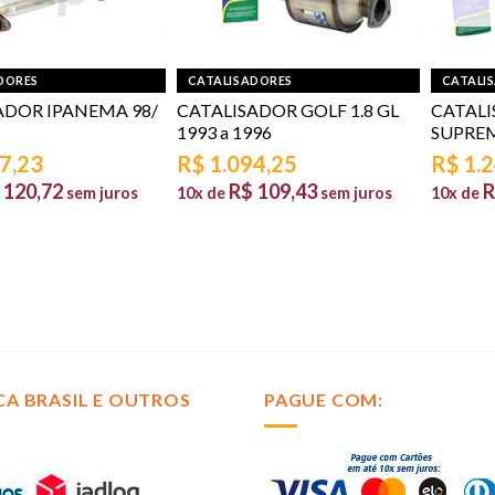
DORES
CATALISADORES
CATALI
ADOR IPANEMA 98/
CATALISADOR GOLF 1.8 GL
CATAL
1993 a 1996
SUPREMA
7,23
R$
1.094,25
R$
1.
120,72
R$
109,43
R
sem juros
10x de
sem juros
10x de
CA BRASIL E OUTROS
PAGUE COM: