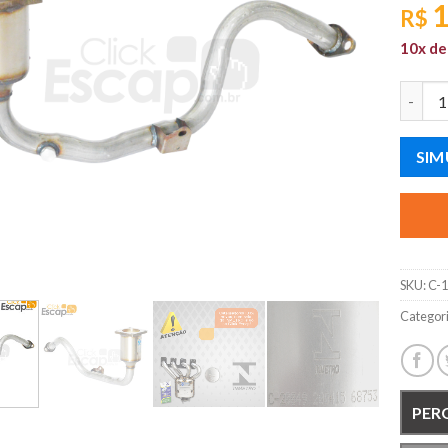
1
R$
10x d
CATAL
SIM
SKU:
C-
Categor
PER