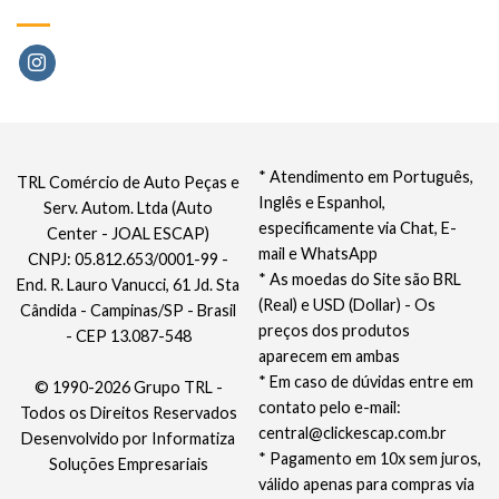
* Atendimento em Português,
TRL Comércio de Auto Peças e
Inglês e Espanhol,
Serv. Autom. Ltda (Auto
especificamente via Chat, E-
Center - JOAL ESCAP)
mail e WhatsApp
CNPJ: 05.812.653/0001-99 -
* As moedas do Site são BRL
End. R. Lauro Vanucci, 61 Jd. Sta
(Real) e USD (Dollar) - Os
Cândida - Campinas/SP - Brasil
preços dos produtos
- CEP 13.087-548
aparecem em ambas
* Em caso de dúvidas entre em
© 1990-2026 Grupo TRL -
contato pelo e-mail:
Todos os Direitos Reservados
central@clickescap.com.br
Desenvolvido por
Informatiza
* Pagamento em 10x sem juros,
Soluções Empresariais
válido apenas para compras via