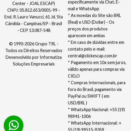
especificamente via Chat, E-
Center - JOAL ESCAP)
mail e WhatsApp
CNPJ: 05.812.653/0001-99 -
* As moedas do Site são BRL
End. R. Lauro Vanucci, 61 Jd. Sta
(Real) e USD (Dollar) - Os
Cândida - Campinas/SP - Brasil
preços dos produtos
- CEP 13.087-548
aparecem em ambas
* Em caso de dúvidas entre em
© 1990-2026 Grupo TRL -
contato pelo e-mail:
Todos os Direitos Reservados
central@clickescap.com.br
Desenvolvido por
Informatiza
* Pagamento em 10x sem juros,
Soluções Empresariais
válido apenas para compras via
CIELO
* Compras Internacionais, para
fora do Brasil, pagamento via
PayPal ou SWIFT ( em
USD/BRL )
* WhatsApp Nacional: +55 (19)
98941-1006
* WhatsApp Internacional: +
55 (19) 99515-9359