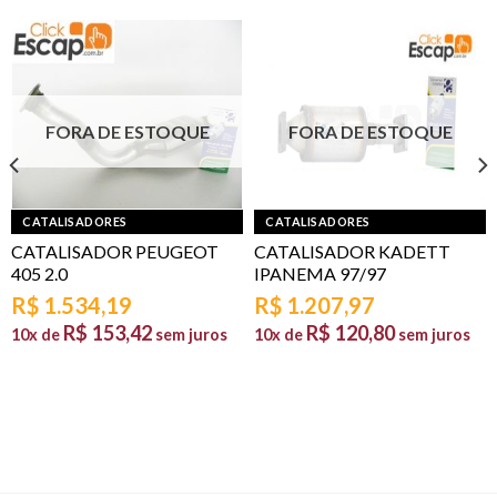
FORA DE ESTOQUE
FORA DE ESTOQUE
CATALISADORES
CATALISADORES
CATALISADOR PEUGEOT
CATALISADOR KADETT
405 2.0
IPANEMA 97/97
R$
1.534,19
R$
1.207,97
R$
153,42
R$
120,80
10x de
sem juros
10x de
sem juros