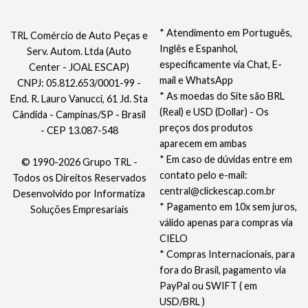
* Atendimento em Português,
TRL Comércio de Auto Peças e
Inglês e Espanhol,
Serv. Autom. Ltda (Auto
especificamente via Chat, E-
Center - JOAL ESCAP)
mail e WhatsApp
CNPJ: 05.812.653/0001-99 -
* As moedas do Site são BRL
End. R. Lauro Vanucci, 61 Jd. Sta
(Real) e USD (Dollar) - Os
Cândida - Campinas/SP - Brasil
preços dos produtos
- CEP 13.087-548
aparecem em ambas
* Em caso de dúvidas entre em
© 1990-2026 Grupo TRL -
contato pelo e-mail:
Todos os Direitos Reservados
central@clickescap.com.br
Desenvolvido por
Informatiza
* Pagamento em 10x sem juros,
Soluções Empresariais
válido apenas para compras via
CIELO
* Compras Internacionais, para
fora do Brasil, pagamento via
PayPal ou SWIFT ( em
USD/BRL )