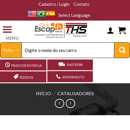
Skip
Cadastro / Login
Contato
to
content
MENU
Pesquisar
por:
RASTREAR
PRAZO DE ENTREGA
ATENDIMENTO
PEDIDOS
INÍCIO
/
CATALISADORES