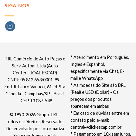
SIGA-NOS:
* Atendimento em Português,
TRL Comércio de Auto Peças e
Inglês e Espanhol,
Serv. Autom. Ltda (Auto
especificamente via Chat, E-
Center - JOAL ESCAP)
mail e WhatsApp
CNPJ: 05.812.653/0001-99 -
* As moedas do Site são BRL
End. R. Lauro Vanucci, 61 Jd. Sta
(Real) e USD (Dollar) - Os
Cândida - Campinas/SP - Brasil
preços dos produtos
- CEP 13.087-548
aparecem em ambas
* Em caso de dúvidas entre em
© 1990-2026 Grupo TRL -
contato pelo e-mail:
Todos os Direitos Reservados
central@clickescap.com.br
Desenvolvido por
Informatiza
* Pagamento em 10x sem juros,
Soluções Empresariais