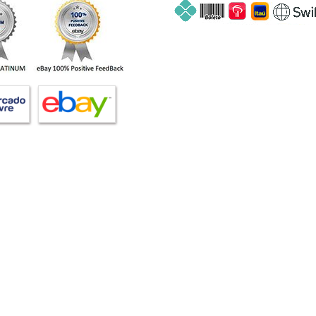
* Atendimento em Português, In
nter - JOAL ESCAP)
WhatsApp
 Cândida - Campinas/SP - Brasil