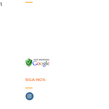
SIGA-NOS:
glês e Espanhol, especificamente via Chat, E-mail e