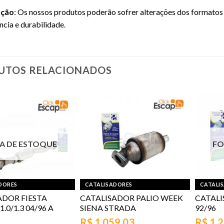
ação
: Os nossos produtos poderão sofrer alterações dos formatos
ência e durabilidade.
UTOS RELACIONADOS
A DE ESTOQUE
FO
DORES
CATALISADORES
CATALI
ADOR FIESTA
CATALISADOR PALIO WEEK
CATAL
.0/1.3 04/96 A
SIENA STRADA
92/96
R$
1.059,03
R$
1.