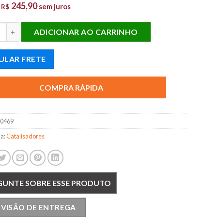
245,90
e
sem juros
R$
SADOR POLO VIRTUS NIVUS T-CROSS 1.0 TSI quantidade
ADICIONAR AO CARRINHO
ULAR FRETE
COMPRA RÁPIDA
10469
ia:
Catalisadores
GUNTE SOBRE ESSE PRODUTO
EVISÃO DE ENTREGA