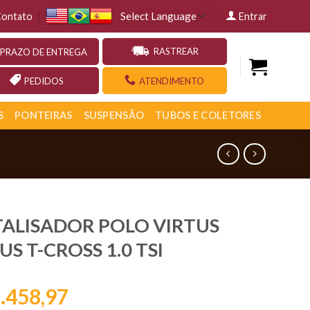
ontato
Entrar
RASTREAR
PRAZO DE ENTREGA
PEDIDOS
ATENDIMENTO
S
PONTEIRAS
SUSPENSÃO
TUBOS E COLETORES
ALISADOR POLO VIRTUS
US T-CROSS 1.0 TSI
.458,97