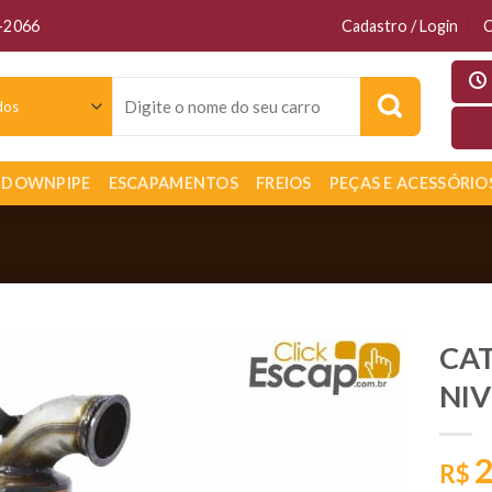
6-2066
Cadastro / Login
C
Pesquisar
por:
DOWNPIPE
ESCAPAMENTOS
FREIOS
PEÇAS E ACESSÓRIO
CAT
NIV
2
R$