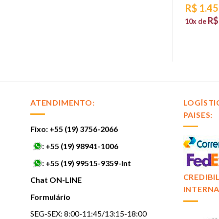
,03
R$
1.45
R$
132,90
10x de
sem juros
117,30
R$
sem juros
10x de
ATENDIMENTO:
LOGÍSTI
PAISES:
Fixo: +55 (19) 3756-2066
:
+55 (19) 98941-1006
:
+55 (19) 99515-9359-Int
CREDIBI
Chat ON-LINE
INTERNA
Formulário
SEG-SEX: 8:00-11:45/13:15-18:00