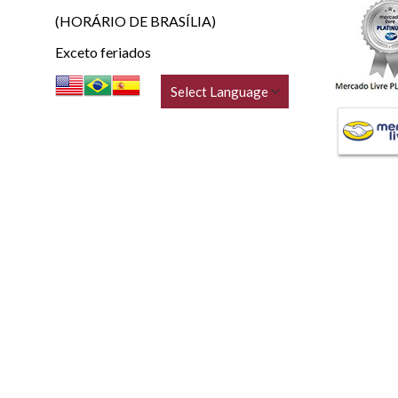
(HORÁRIO DE BRASÍLIA)
Exceto feriados
TRL Comércio de Auto Peças e Serv. Autom. Ltda (Auto Ce
CNPJ: 05.812.653/0001-99 - End. R. Lauro Vanucci, 61 Jd. Sta