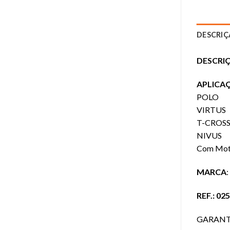
DESCRI
DESCRI
APLICA
POLO
VIRTUS
T-CROS
NIVUS
Com Moto
MARCA
REF.: 02
GARANTIA