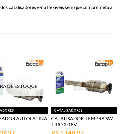
 dos catalisadores e/ou flexíveis sem que comprometa a
RA DE ESTOQUE
SADORES
CATALISADORES
ISADOR AUTOLATINA
CATALISADOR TEMPRA SW
TIPO 2.0 8V
238,97
R$
1.148,97