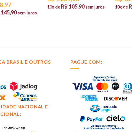
8,97
R$
105,90
R
10x de
sem juros
10x de
145,90
sem juros
CA BRASIL E OUTROS
PAGUE COM:
LIDADE NACIONAL E
CIONAL: