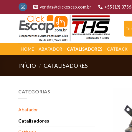
Skip
vendas@clickescap.com.br
+55 (19) 375
to
content
HOME
ABAFADOR
CATALISADORES
CATBACK
INÍCIO
/
CATALISADORES
CATEGORIAS
Abafador
Catalisadores
Catback