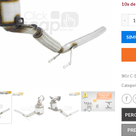
10x d
CATALI
SIM
SKU:
C-
Categor
PER
PR