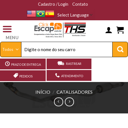
Skip
Cadastro / Login
Contato
to
content
MENU
Pesquisar
por:
RASTREAR
PRAZO DE ENTREGA
ATENDIMENTO
PEDIDOS
INÍCIO
/
CATALISADORES