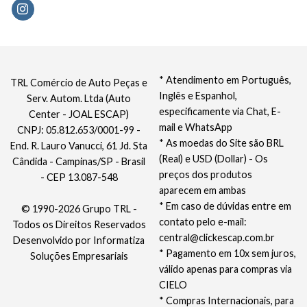
* Atendimento em Português,
TRL Comércio de Auto Peças e
Inglês e Espanhol,
Serv. Autom. Ltda (Auto
especificamente via Chat, E-
Center - JOAL ESCAP)
mail e WhatsApp
CNPJ: 05.812.653/0001-99 -
* As moedas do Site são BRL
End. R. Lauro Vanucci, 61 Jd. Sta
(Real) e USD (Dollar) - Os
Cândida - Campinas/SP - Brasil
preços dos produtos
- CEP 13.087-548
aparecem em ambas
* Em caso de dúvidas entre em
© 1990-2026 Grupo TRL -
contato pelo e-mail:
Todos os Direitos Reservados
central@clickescap.com.br
Desenvolvido por
Informatiza
* Pagamento em 10x sem juros,
Soluções Empresariais
válido apenas para compras via
CIELO
* Compras Internacionais, para