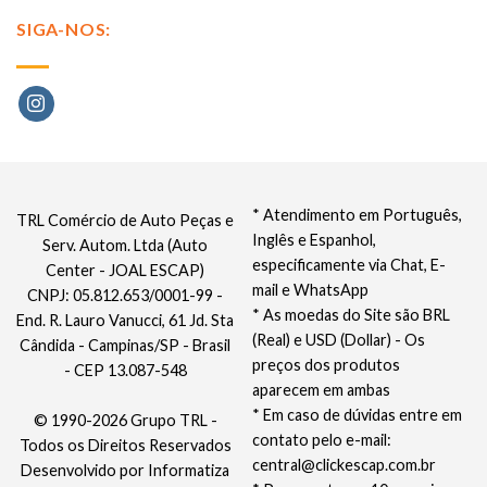
SIGA-NOS:
* Atendimento em Português,
TRL Comércio de Auto Peças e
Inglês e Espanhol,
Serv. Autom. Ltda (Auto
especificamente via Chat, E-
Center - JOAL ESCAP)
mail e WhatsApp
CNPJ: 05.812.653/0001-99 -
* As moedas do Site são BRL
End. R. Lauro Vanucci, 61 Jd. Sta
(Real) e USD (Dollar) - Os
Cândida - Campinas/SP - Brasil
preços dos produtos
- CEP 13.087-548
aparecem em ambas
* Em caso de dúvidas entre em
© 1990-2026 Grupo TRL -
contato pelo e-mail:
Todos os Direitos Reservados
central@clickescap.com.br
Desenvolvido por
Informatiza