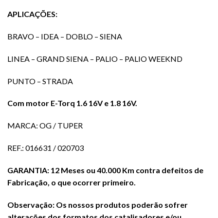
APLICAÇÕES:
BRAVO –
IDEA –
DOBLO –
SIENA
LINEA –
GRAND SIENA –
PALIO –
PALIO WEEKND
PUNTO –
STRADA
Com motor E-Torq 1.6 16V e 1.8 16V.
MARCA: OG / TUPER
REF.: 016631 / 020703
GARANTIA: 12 Meses ou 40.000 Km contra defeitos de
Fabricação, o que ocorrer primeiro.
Observação: Os nossos produtos poderão sofrer
alterações dos formatos
dos catalisadores e/ou