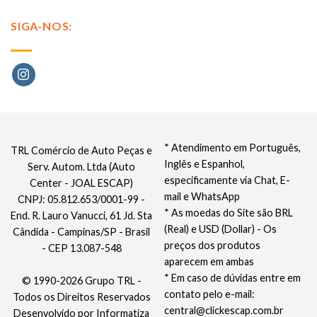
SIGA-NOS:
* Atendimento em Português,
TRL Comércio de Auto Peças e
Inglês e Espanhol,
Serv. Autom. Ltda (Auto
especificamente via Chat, E-
Center - JOAL ESCAP)
mail e WhatsApp
CNPJ: 05.812.653/0001-99 -
* As moedas do Site são BRL
End. R. Lauro Vanucci, 61 Jd. Sta
(Real) e USD (Dollar) - Os
Cândida - Campinas/SP - Brasil
preços dos produtos
- CEP 13.087-548
aparecem em ambas
* Em caso de dúvidas entre em
© 1990-2026 Grupo TRL -
contato pelo e-mail:
Todos os Direitos Reservados
central@clickescap.com.br
Desenvolvido por
Informatiza