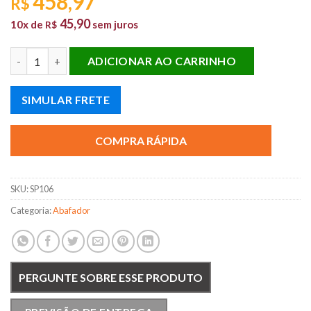
458,97
R$
45,90
10x de
sem juros
R$
ABAF. UNIV. SILENPRO REDONDO 03 POL quantidade
ADICIONAR AO CARRINHO
SIMULAR FRETE
COMPRA RÁPIDA
SKU:
SP106
Categoria:
Abafador
PERGUNTE SOBRE ESSE PRODUTO