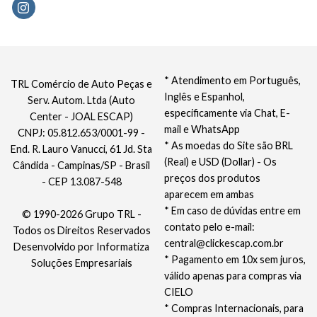
* Atendimento em Português,
TRL Comércio de Auto Peças e
Inglês e Espanhol,
Serv. Autom. Ltda (Auto
especificamente via Chat, E-
Center - JOAL ESCAP)
mail e WhatsApp
CNPJ: 05.812.653/0001-99 -
* As moedas do Site são BRL
End. R. Lauro Vanucci, 61 Jd. Sta
(Real) e USD (Dollar) - Os
Cândida - Campinas/SP - Brasil
preços dos produtos
- CEP 13.087-548
aparecem em ambas
* Em caso de dúvidas entre em
© 1990-2026 Grupo TRL -
contato pelo e-mail:
Todos os Direitos Reservados
central@clickescap.com.br
Desenvolvido por
Informatiza
* Pagamento em 10x sem juros,
Soluções Empresariais
válido apenas para compras via
CIELO
* Compras Internacionais, para